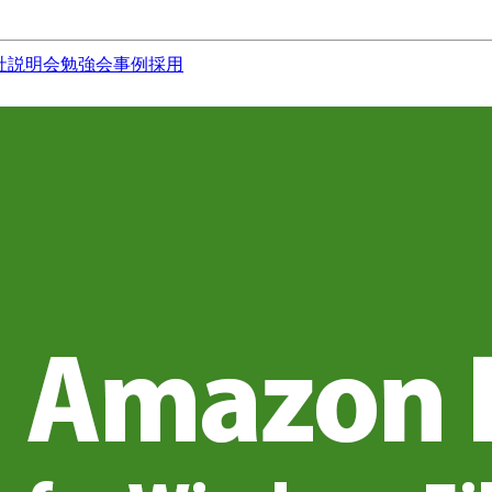
社説明会
勉強会
事例
採用