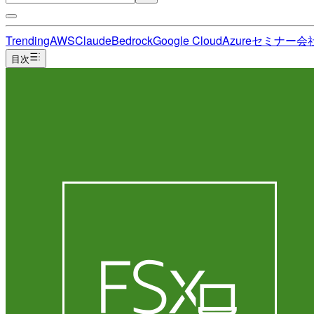
Trending
AWS
Claude
Bedrock
Google Cloud
Azure
セミナー
会
目次