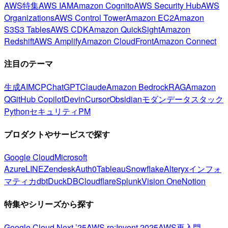
AWS特集
AWS IAM
Amazon Cognito
AWS Security Hub
AWS
Organizations
AWS Control Tower
Amazon EC2
Amazon
S3
S3 Tables
AWS CDK
Amazon QuickSight
Amazon
Redshift
AWS Amplify
Amazon CloudFront
Amazon Connect
注目のテーマ
生成AI
MCP
ChatGPT
Claude
Amazon Bedrock
RAG
Amazon
Q
GitHub Copilot
Devin
Cursor
Obsidian
モダンデータスタック
Python
セキュリティ
PM
プロダクトやサービスで探す
Google Cloud
Microsoft
Azure
LINE
Zendesk
Auth0
Tableau
Snowflake
Alteryx
インフォ
マティカ
dbt
DuckDB
Cloudflare
Splunk
Vision One
Notion
特集やシリーズから探す
Google Cloud Next ’25
AWS re:Invent 2025
AWS再入門