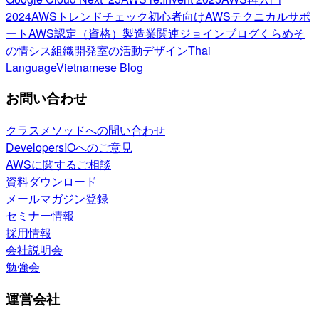
2024
AWSトレンドチェック
初心者向け
AWSテクニカルサポ
ート
AWS認定（資格）
製造業関連
ジョインブログ
くらめそ
の情シス
組織開発室の活動
デザイン
Thai
Language
Vietnamese Blog
お問い合わせ
クラスメソッドへの問い合わせ
DevelopersIOへのご意見
AWSに関するご相談
資料ダウンロード
メールマガジン登録
セミナー情報
採用情報
会社説明会
勉強会
運営会社