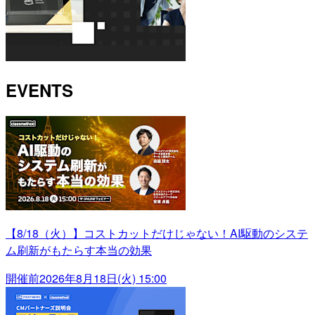
EVENTS
【8/18（火）】コストカットだけじゃない！AI駆動のシステ
ム刷新がもたらす本当の効果
開催前
2026年8月18日(火) 15:00