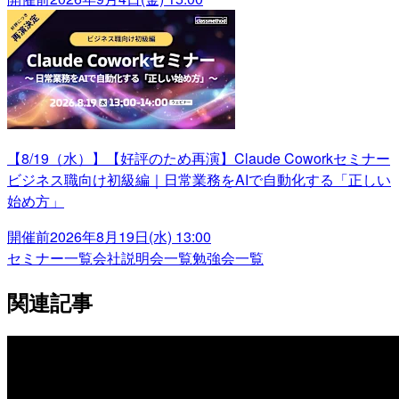
【8/19（水）】【好評のため再演】Claude Coworkセミナー
ビジネス職向け初級編｜日常業務をAIで自動化する「正しい
始め方」
開催前
2026年8月19日(水) 13:00
セミナー一覧
会社説明会一覧
勉強会一覧
関連記事