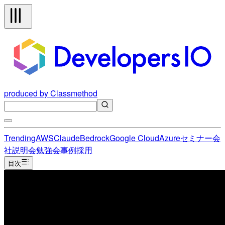
produced by Classmethod
Trending
AWS
Claude
Bedrock
Google Cloud
Azure
セミナー
会
社説明会
勉強会
事例
採用
目次