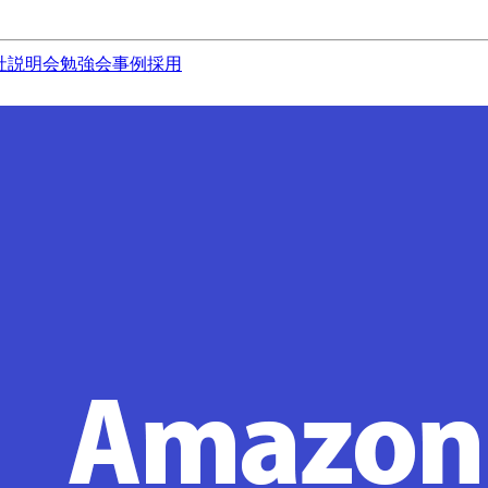
社説明会
勉強会
事例
採用