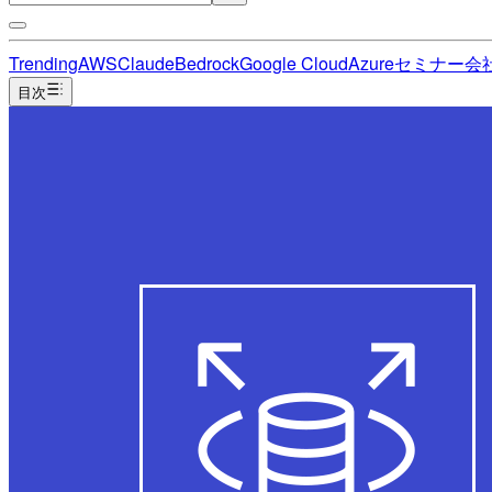
Trending
AWS
Claude
Bedrock
Google Cloud
Azure
セミナー
会
目次