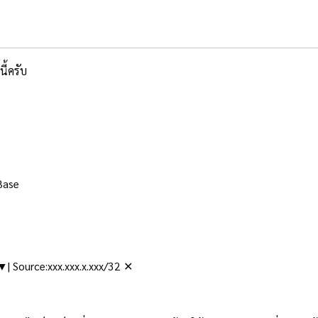
ี้ครับ
Base
▼| Source:xxx.xxx.x.xxx/32 ✕