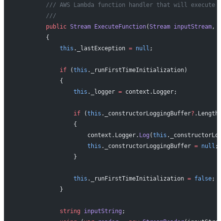
        /// AWS Lambda function handler that will execute 
        ///
        public
 Stream
 ExecuteFunction
(
Stream
 inputStream
, 
        {
            this
._lastException 
=
 null
;
            if
 (
this
._runFirstTimeInitialization)
            {
                this
._logger 
=
 context.Logger;
                if
 (
this
._constructorLoggingBuffer
?
.Length
                {
                    context.Logger.
Log
(
this
._constructorLo
                    this
._constructorLoggingBuffer 
=
 null
;
                }
                this
._runFirstTimeInitialization 
=
 false
;
            }
            string
 inputString
;