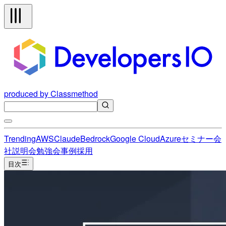
produced by Classmethod
Trending
AWS
Claude
Bedrock
Google Cloud
Azure
セミナー
会
社説明会
勉強会
事例
採用
目次