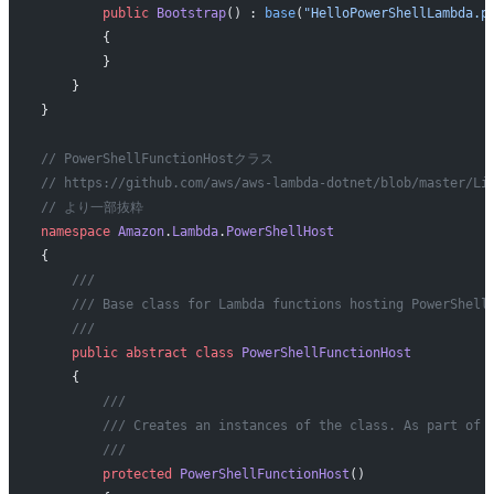
        public
 Bootstrap
() : 
base
(
"HelloPowerShellLambda.p
        {
        }
    }
}
// PowerShellFunctionHostクラス
// https://github.com/aws/aws-lambda-dotnet/blob/master/Li
// より一部抜粋
namespace
 Amazon
.
Lambda
.
PowerShellHost
{
    ///
    /// Base class for Lambda functions hosting PowerShell
    ///
    public
 abstract
 class
 PowerShellFunctionHost
    {
        ///
        /// Creates an instances of the class. As part of 
        ///
        protected
 PowerShellFunctionHost
()