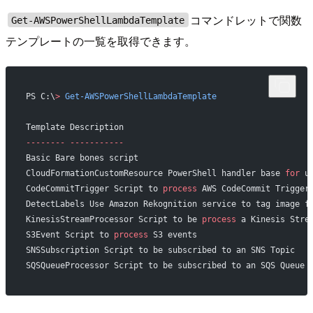
コマンドレットで関数
Get-AWSPowerShellLambdaTemplate
テンプレートの一覧を取得できます。
PS C:\
>
 Get-AWSPowerShellLambdaTemplate
Template Description
--------
 -----------
Basic Bare bones script
CloudFormationCustomResource PowerShell handler base 
for
 u
CodeCommitTrigger Script to 
process
 AWS CodeCommit Trigger
DetectLabels Use Amazon Rekognition service to tag image f
KinesisStreamProcessor Script to be 
process
 a Kinesis Stre
S3Event Script to 
process
 S3 events
SNSSubscription Script to be subscribed to an SNS Topic
SQSQueueProcessor Script to be subscribed to an SQS Queue