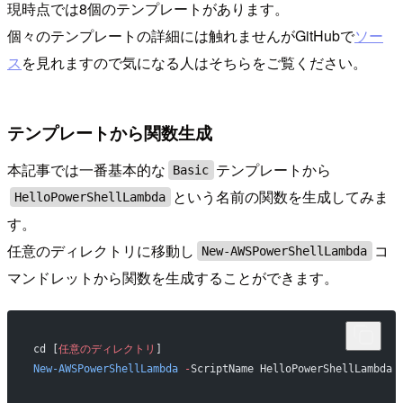
現時点では8個のテンプレートがあります。
個々のテンプレートの詳細には触れませんがGitHubで
ソー
ス
を見れますので気になる人はそちらをご覧ください。
テンプレートから関数生成
本記事では一番基本的な
テンプレートから
Basic
という名前の関数を生成してみま
HelloPowerShellLambda
す。
任意のディレクトリに移動し
コ
New-AWSPowerShellLambda
マンドレットから関数を生成することができます。
cd [
任意のディレクトリ
]
New-AWSPowerShellLambda
 -
ScriptName HelloPowerShellLambda 