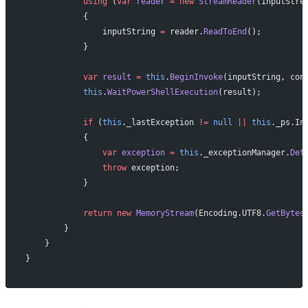
            using
 (
var
 reader
 =
 new
 StreamReader
(inputStre
            {
                inputString 
=
 reader.
ReadToEnd
();
            }
            var
 result
 =
 this
.
BeginInvoke
(inputString, con
            this
.
WaitPowerShellExecution
(result);
            if
 (
this
._lastException 
!=
 null
 ||
 this
._ps.In
            {
                var
 exception
 =
 this
._exceptionManager.
Det
                throw
 exception;
            }
            return
 new
 MemoryStream
(Encoding.UTF8.
GetBytes
        }
    }
}