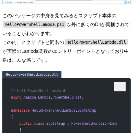
このパッケージの中身を見てみるとスクリプト本体の
以外に多くのDllが同梱されて
HelloPowerShellLambda.ps1
いることがわかります。
この内、スクリプトと同名の
HelloPowerShellLambda.dll
が実際のLambda関数のエントリーポイントとなっており中
身はこんな感じです。
HelloPowerShellLambda.dll
// HelloPowerShellLambda.dll
using
 Amazon
.
Lambda
.
PowerShellHost
;
namespace
 HelloPowerShellLambda
.
Bootstrap
{
    public
 class
 Bootstrap
 : 
PowerShellFunctionHost
    {