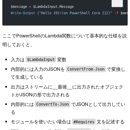
$message 
=
 $LambdaInput.Message
Write-Output
 (
"Hello {0}!(on PowerShell Core {1})"
 -f
 $mes
ここでPowerShellのLambda関数について基本的な仕様を説
明しておくと、
入力は
変数
$LambdaInput
内部的には入力のJSONを
で変換し
ConvertFrom-Json
て生成している
出力はストリームに__最後__に出力されたオブジェク
トがJSONの形で出力される
内部的には
でJSONとして出力してい
ConvertTo-Json
る
モジュールを使いたい場合は
文を記述する
#Requires