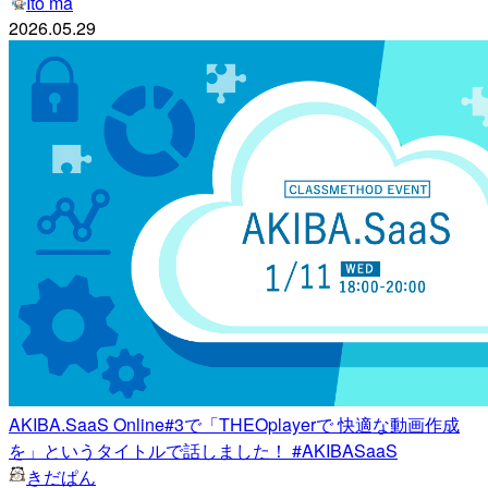
Ito ma
2026.05.29
AKIBA.SaaS Online#3で「THEOplayerで 快適な動画作成
を」というタイトルで話しました！ #AKIBASaaS
きだぱん