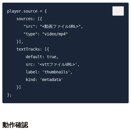
player.source = {

    sources: [{

       "src": "<動画ファイルURL>",

       "type": "video/mp4"

    }],

    textTracks: [{

        default: true,

        src: '<vttファイルURL>',

        label: 'thumbnails',

        kind: 'metadata'

    }]

動作確認