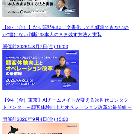
【8/7（金）】なぜ暗黙知は、文書化しても継承できないの
か"書けない判断"を本人のまま残す方法と実装
開催前
2026年8月7日(金) 15:00
【9/4（金）東京】AIチームメイトが変える次世代コンタク
トセンター～顧客体験向上とオペレーション改革の最前線～
開催前
2026年9月4日(金) 15:00