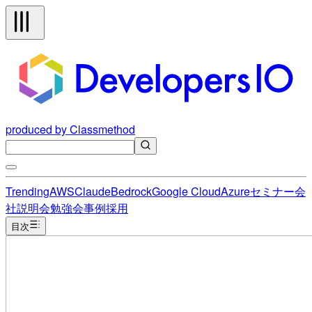
produced by Classmethod
Trending
AWS
Claude
Bedrock
Google Cloud
Azure
セミナー
会
社説明会
勉強会
事例
採用
目次