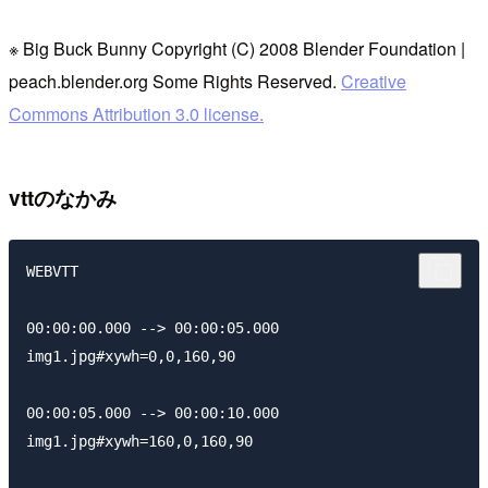
※ Big Buck Bunny Copyright (C) 2008 Blender Foundation |
peach.blender.org Some Rights Reserved.
Creative
Commons Attribution 3.0 license.
vttのなかみ
WEBVTT

00:00:00.000 --> 00:00:05.000

img1.jpg#xywh=0,0,160,90

00:00:05.000 --> 00:00:10.000

img1.jpg#xywh=160,0,160,90
