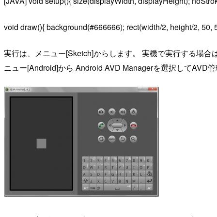
[JAVA] void setup(){ size(displayWidth, displayHeight); noStro
void draw(){ background(#666666); rect(width/2, height/2, 50, 5
実行は、メニュー[Sketch]からします。 実機で実行する場合はR
ニュー[Android]から Android AVD Managerを選択し