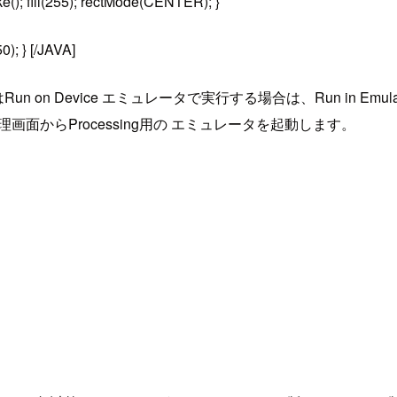
ke(); fill(255); rectMode(CENTER); }
0); } [/JAVA]
un on Device エミュレータで実行する場合は、Run in 
てAVD管理画面からProcessing用の エミュレータを起動します。