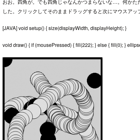
おお。四角が。でも四角じゃなんかつまらないな…。何かただの
した。クリックしてそのままドラッグすると次にマウスアッ
[JAVA] void setup() { size(displayWidth, displayHeight); }
void draw() { if (mousePressed) { fill(222); } else { fill(0); } el