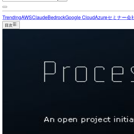
Trending
AWS
Claude
Bedrock
Google Cloud
Azure
セミナー
会
目次