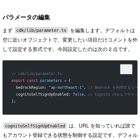
パラメータの編集
まず
を編集します。デフォルトは
cdk/lib/parameter.ts
空に近いオブジェクトで、変更したい項目だけコメントを外
して設定する形式です。今回設定したのは次の 2 点です。
// cdk/lib/parameter.ts
export
 const
 parameters
 =
 {
  bedrockRegion: 
"ap-northeast-1"
, 
// Bedrock を利用するリー
  cognitoSelfSignUpEnabled: 
false
, 
// Cognito のセルフサ
};
は、URL を知っていれば誰で
cognitoSelfSignUpEnabled
もアカウント登録できる状態を制御する設定です。デフォル