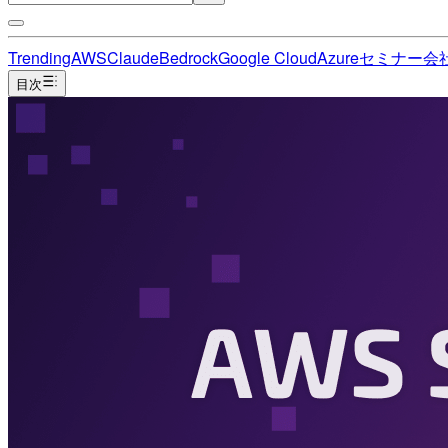
Trending
AWS
Claude
Bedrock
Google Cloud
Azure
セミナー
会
目次