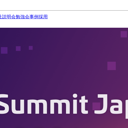
社説明会
勉強会
事例
採用