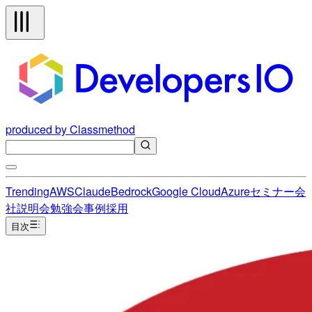
produced by Classmethod
Trending
AWS
Claude
Bedrock
Google Cloud
Azure
セミナー
会
社説明会
勉強会
事例
採用
目次