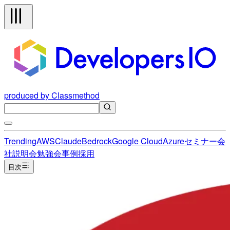
produced by Classmethod
Trending
AWS
Claude
Bedrock
Google Cloud
Azure
セミナー
会
社説明会
勉強会
事例
採用
目次