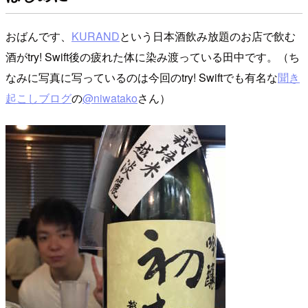
おばんです、
KURAND
という日本酒飲み放題のお店で飲む
酒がtry! Swift後の疲れた体に染み渡っている田中です。（ち
なみに写真に写っているのは今回のtry! Swiftでも有名な
聞き
起こしブログ
の
@niwatako
さん）