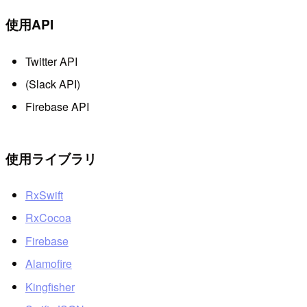
使用API
Twitter API
(Slack API)
Firebase API
使用ライブラリ
RxSwift
RxCocoa
Firebase
Alamofire
Kingfisher