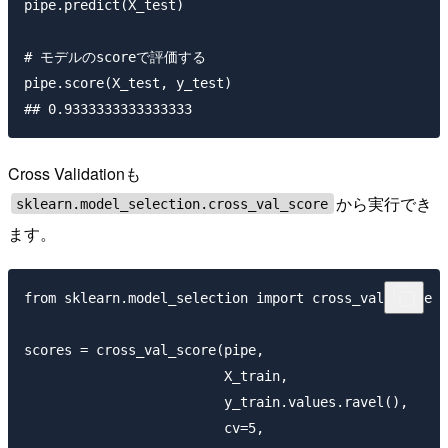
pipe.predict(X_test)

# モデルのscoreで評価する

pipe.score(X_test, y_test)

Cross Validationも
から実行でき
sklearn.model_selection.cross_val_score
ます。
from sklearn.model_selection import cross_val_score

scores = cross_val_score(pipe, 

                         X_train, 

                         y_train.values.ravel(), 

                         cv=5,
