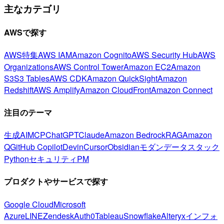
主なカテゴリ
AWSで探す
AWS特集
AWS IAM
Amazon Cognito
AWS Security Hub
AWS
Organizations
AWS Control Tower
Amazon EC2
Amazon
S3
S3 Tables
AWS CDK
Amazon QuickSight
Amazon
Redshift
AWS Amplify
Amazon CloudFront
Amazon Connect
注目のテーマ
生成AI
MCP
ChatGPT
Claude
Amazon Bedrock
RAG
Amazon
Q
GitHub Copilot
Devin
Cursor
Obsidian
モダンデータスタック
Python
セキュリティ
PM
プロダクトやサービスで探す
Google Cloud
Microsoft
Azure
LINE
Zendesk
Auth0
Tableau
Snowflake
Alteryx
インフォ