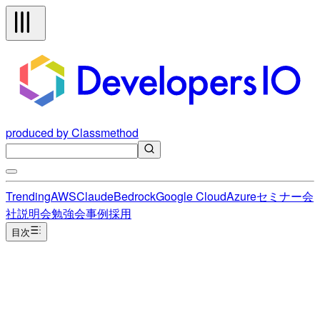
produced by Classmethod
Trending
AWS
Claude
Bedrock
Google Cloud
Azure
セミナー
会
社説明会
勉強会
事例
採用
目次