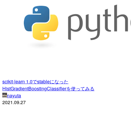
scikit-learn 1.0でstableになった
HistGradientBoostingClassifierを使ってみる
nayuta
2021.09.27