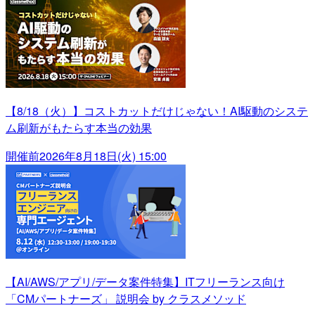
【8/18（火）】コストカットだけじゃない！AI駆動のシステ
ム刷新がもたらす本当の効果
開催前
2026年8月18日(火) 15:00
【AI/AWS/アプリ/データ案件特集】ITフリーランス向け
「CMパートナーズ」 説明会 by クラスメソッド