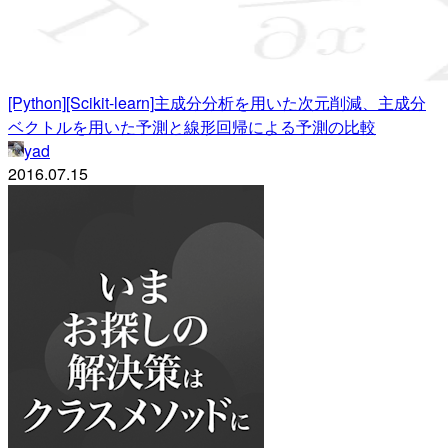
[Python][Scikit-learn]主成分分析を用いた次元削減、主成分
ベクトルを用いた予測と線形回帰による予測の比較
yad
2016.07.15