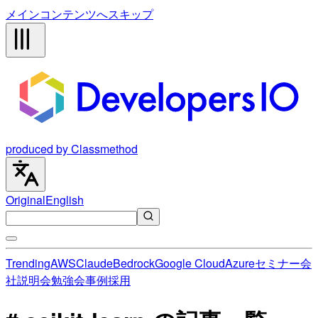
メインコンテンツへスキップ
produced by Classmethod
Original
English
Trending
AWS
Claude
Bedrock
Google Cloud
Azure
セミナー
会
社説明会
勉強会
事例
採用