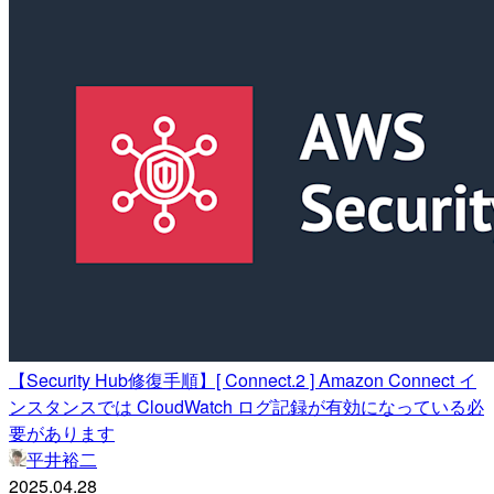
【Security Hub修復手順】[ Connect.2 ] Amazon Connect イ
ンスタンスでは CloudWatch ログ記録が有効になっている必
要があります
平井裕二
2025.04.28