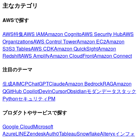
主なカテゴリ
AWSで探す
AWS特集
AWS IAM
Amazon Cognito
AWS Security Hub
AWS
Organizations
AWS Control Tower
Amazon EC2
Amazon
S3
S3 Tables
AWS CDK
Amazon QuickSight
Amazon
Redshift
AWS Amplify
Amazon CloudFront
Amazon Connect
注目のテーマ
生成AI
MCP
ChatGPT
Claude
Amazon Bedrock
RAG
Amazon
Q
GitHub Copilot
Devin
Cursor
Obsidian
モダンデータスタック
Python
セキュリティ
PM
プロダクトやサービスで探す
Google Cloud
Microsoft
Azure
LINE
Zendesk
Auth0
Tableau
Snowflake
Alteryx
インフォ