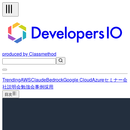
produced by Classmethod
Trending
AWS
Claude
Bedrock
Google Cloud
Azure
セミナー
会
社説明会
勉強会
事例
採用
目次