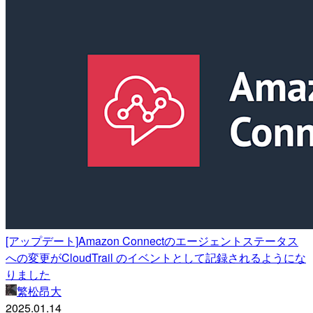
[アップデート]Amazon Connectのエージェントステータス
への変更がCloudTrail のイベントとして記録されるようにな
りました
繁松昂大
2025.01.14