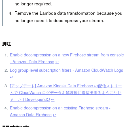
no longer required.
Remove the Lambda data transformation because you
no longer need it to decompress your stream.
脚注
Enable decompression on a new Firehose stream from console
- Amazon Data Firehose
↩︎
Log group-level subscription filters - Amazon CloudWatch Logs
↩︎
[アップデート] Amazon Kinesis Data Firehose の配信ストリー
ムで CloudWatch ログデータを解凍後に送信出来るようになり
ました | DevelopersIO
↩︎
Enable decompression on an existing Firehose stream -
Amazon Data Firehose
↩︎