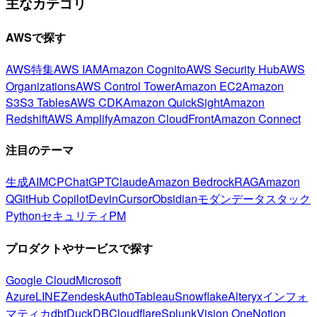
主なカテゴリ
AWSで探す
AWS特集
AWS IAM
Amazon Cognito
AWS Security Hub
AWS
Organizations
AWS Control Tower
Amazon EC2
Amazon
S3
S3 Tables
AWS CDK
Amazon QuickSight
Amazon
Redshift
AWS Amplify
Amazon CloudFront
Amazon Connect
注目のテーマ
生成AI
MCP
ChatGPT
Claude
Amazon Bedrock
RAG
Amazon
Q
GitHub Copilot
Devin
Cursor
Obsidian
モダンデータスタック
Python
セキュリティ
PM
プロダクトやサービスで探す
Google Cloud
Microsoft
Azure
LINE
Zendesk
Auth0
Tableau
Snowflake
Alteryx
インフォ
マティカ
dbt
DuckDB
Cloudflare
Splunk
Vision One
Notion