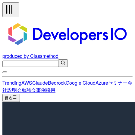
produced by Classmethod
Trending
AWS
Claude
Bedrock
Google Cloud
Azure
セミナー
会
社説明会
勉強会
事例
採用
目次