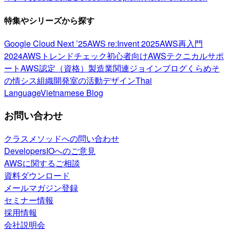
特集やシリーズから探す
Google Cloud Next ’25
AWS re:Invent 2025
AWS再入門
2024
AWSトレンドチェック
初心者向け
AWSテクニカルサポ
ート
AWS認定（資格）
製造業関連
ジョインブログ
くらめそ
の情シス
組織開発室の活動
デザイン
Thai
Language
Vietnamese Blog
お問い合わせ
クラスメソッドへの問い合わせ
DevelopersIOへのご意見
AWSに関するご相談
資料ダウンロード
メールマガジン登録
セミナー情報
採用情報
会社説明会