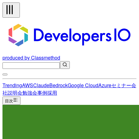
produced by Classmethod
Trending
AWS
Claude
Bedrock
Google Cloud
Azure
セミナー
会
社説明会
勉強会
事例
採用
目次