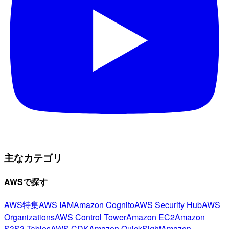
主なカテゴリ
AWSで探す
AWS特集
AWS IAM
Amazon Cognito
AWS Security Hub
AWS
Organizations
AWS Control Tower
Amazon EC2
Amazon
S3
S3 Tables
AWS CDK
Amazon QuickSight
Amazon