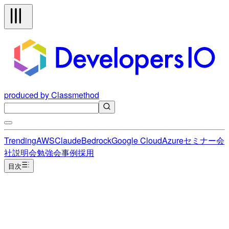
produced by Classmethod
Trending
AWS
Claude
Bedrock
Google Cloud
Azure
セミナー
会
社説明会
勉強会
事例
採用
目次