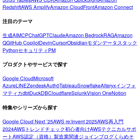
Redshift
AWS Amplify
Amazon CloudFront
Amazon Connect
注目のテーマ
生成AI
MCP
ChatGPT
Claude
Amazon Bedrock
RAG
Amazon
Q
GitHub Copilot
Devin
Cursor
Obsidian
モダンデータスタック
Python
セキュリティ
PM
プロダクトやサービスで探す
Google Cloud
Microsoft
Azure
LINE
Zendesk
Auth0
Tableau
Snowflake
Alteryx
インフォ
マティカ
dbt
DuckDB
Cloudflare
Splunk
Vision One
Notion
特集やシリーズから探す
Google Cloud Next ’25
AWS re:Invent 2025
AWS再入門
2024
AWSトレンドチェック
初心者向け
AWSテクニカルサポ
ート
AWS認定（資格）
製造業関連
ジョインブログ
くらめそ