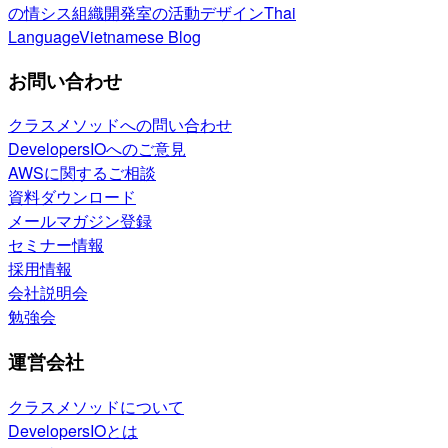
の情シス
組織開発室の活動
デザイン
Thai
Language
Vietnamese Blog
お問い合わせ
クラスメソッドへの問い合わせ
DevelopersIOへのご意見
AWSに関するご相談
資料ダウンロード
メールマガジン登録
セミナー情報
採用情報
会社説明会
勉強会
運営会社
クラスメソッドについて
DevelopersIOとは