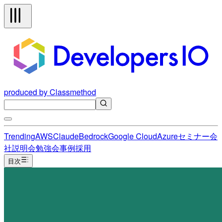
produced by Classmethod
Trending
AWS
Claude
Bedrock
Google Cloud
Azure
セミナー
会
社説明会
勉強会
事例
採用
目次