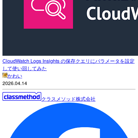
CloudWatch Logs Insights の保存クエリにパラメータを設定
して使い回してみた
かわい
2026.04.14
クラスメソッド株式会社