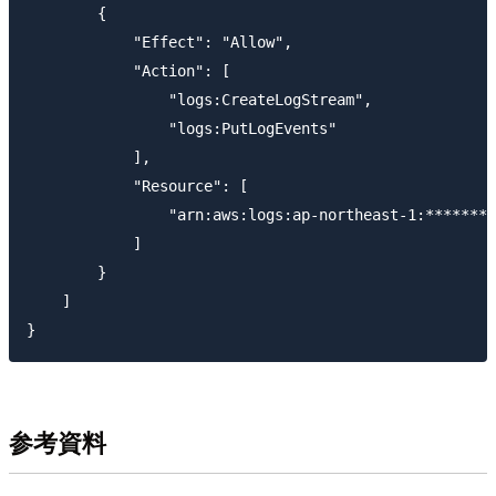
        {

            "Effect": "Allow",

            "Action": [

                "logs:CreateLogStream",

                "logs:PutLogEvents"

            ],

            "Resource": [

                "arn:aws:logs:ap-northeast-1:********
            ]

        }

    ]

参考資料