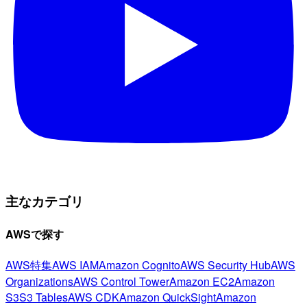
主なカテゴリ
AWSで探す
AWS特集
AWS IAM
Amazon Cognito
AWS Security Hub
AWS
Organizations
AWS Control Tower
Amazon EC2
Amazon
S3
S3 Tables
AWS CDK
Amazon QuickSight
Amazon