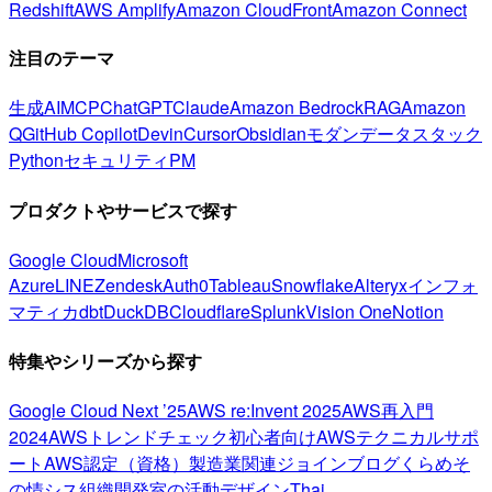
Redshift
AWS Amplify
Amazon CloudFront
Amazon Connect
注目のテーマ
生成AI
MCP
ChatGPT
Claude
Amazon Bedrock
RAG
Amazon
Q
GitHub Copilot
Devin
Cursor
Obsidian
モダンデータスタック
Python
セキュリティ
PM
プロダクトやサービスで探す
Google Cloud
Microsoft
Azure
LINE
Zendesk
Auth0
Tableau
Snowflake
Alteryx
インフォ
マティカ
dbt
DuckDB
Cloudflare
Splunk
Vision One
Notion
特集やシリーズから探す
Google Cloud Next ’25
AWS re:Invent 2025
AWS再入門
2024
AWSトレンドチェック
初心者向け
AWSテクニカルサポ
ート
AWS認定（資格）
製造業関連
ジョインブログ
くらめそ
の情シス
組織開発室の活動
デザイン
Thai