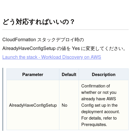
どう対応すればいいの？
CloudFormation スタックデプロイ時の
AlreadyHaveConfigSetup の値を Yes に変更してください。
Launch the stack - Workload Discovery on AWS
Parameter
Default
Description
Confirmation of
whether or not you
already have AWS
AlreadyHaveConfigSetup
No
Config set up in the
deployment account.
For details, refer to
Prerequisites.