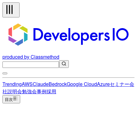
produced by Classmethod
Trending
AWS
Claude
Bedrock
Google Cloud
Azure
セミナー
会
社説明会
勉強会
事例
採用
目次