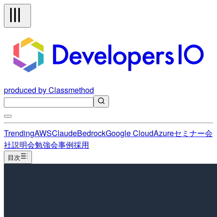
produced by Classmethod
Trending
AWS
Claude
Bedrock
Google Cloud
Azure
セミナー
会
社説明会
勉強会
事例
採用
目次