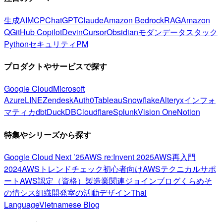
生成AI
MCP
ChatGPT
Claude
Amazon Bedrock
RAG
Amazon
Q
GitHub Copilot
Devin
Cursor
Obsidian
モダンデータスタック
Python
セキュリティ
PM
プロダクトやサービスで探す
Google Cloud
Microsoft
Azure
LINE
Zendesk
Auth0
Tableau
Snowflake
Alteryx
インフォ
マティカ
dbt
DuckDB
Cloudflare
Splunk
Vision One
Notion
特集やシリーズから探す
Google Cloud Next ’25
AWS re:Invent 2025
AWS再入門
2024
AWSトレンドチェック
初心者向け
AWSテクニカルサポ
ート
AWS認定（資格）
製造業関連
ジョインブログ
くらめそ
の情シス
組織開発室の活動
デザイン
Thai
Language
Vietnamese Blog