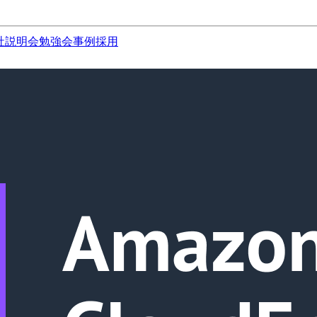
社説明会
勉強会
事例
採用