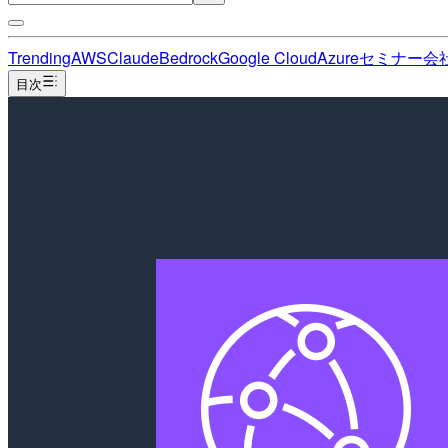
Trending
AWS
Claude
Bedrock
Google Cloud
Azure
セミナー
会
目次