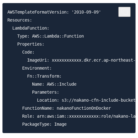
AWSTemplateFormatVersion: '2010-09-09'

Resources:

  LambdaFunction:

    Type: AWS::Lambda::Function

    Properties:

      Code:

        ImageUri: xxxxxxxxxxxx.dkr.ecr.ap-northeast-1
      Environment:

        Fn::Transform:

          Name: AWS::Include

          Parameters:

            Location: s3://nakano-cfn-include-bucket/
      FunctionName: nakanoFunctionOnDocker

      Role: arn:aws:iam::xxxxxxxxxxxx:role/nakano-lam