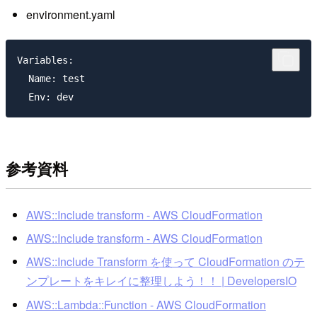
environment.yaml
Variables:

  Name: test

参考資料
AWS::Include transform - AWS CloudFormation
AWS::Include transform - AWS CloudFormation
AWS::Include Transform を使って CloudFormation のテ
ンプレートをキレイに整理しよう！！ | DevelopersIO
AWS::Lambda::Function - AWS CloudFormation