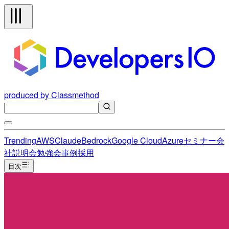
produced by Classmethod
Trending
AWS
Claude
Bedrock
Google Cloud
Azure
セミナー
会
社説明会
勉強会
事例
採用
目次