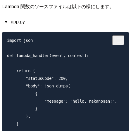
Lambda 関数のソースファイルは以下の様にします。
app.py
import json

def lambda_handler(event, context):

    return {

        "statusCode": 200,

        "body": json.dumps(

            {

                "message": "hello, nakanosan!",

            }

        ),
