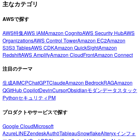
主なカテゴリ
AWSで探す
AWS特集
AWS IAM
Amazon Cognito
AWS Security Hub
AWS
Organizations
AWS Control Tower
Amazon EC2
Amazon
S3
S3 Tables
AWS CDK
Amazon QuickSight
Amazon
Redshift
AWS Amplify
Amazon CloudFront
Amazon Connect
注目のテーマ
生成AI
MCP
ChatGPT
Claude
Amazon Bedrock
RAG
Amazon
Q
GitHub Copilot
Devin
Cursor
Obsidian
モダンデータスタック
Python
セキュリティ
PM
プロダクトやサービスで探す
Google Cloud
Microsoft
Azure
LINE
Zendesk
Auth0
Tableau
Snowflake
Alteryx
インフォ