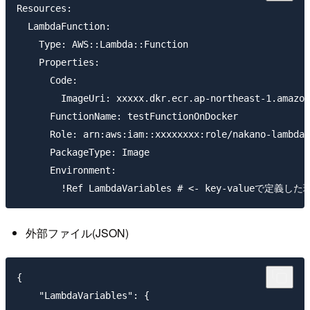
Resources:

  LambdaFunction:

    Type: AWS::Lambda::Function

    Properties:

      Code:

        ImageUri: xxxxx.dkr.ecr.ap-northeast-1.amazon
      FunctionName: testFunctionOnDocker

      Role: arn:aws:iam::xxxxxxxx:role/nakano-lambda-
      PackageType: Image

      Environment:

外部ファイル(JSON)
{

    "LambdaVariables": {
