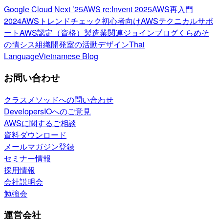
Google Cloud Next ’25
AWS re:Invent 2025
AWS再入門
2024
AWSトレンドチェック
初心者向け
AWSテクニカルサポ
ート
AWS認定（資格）
製造業関連
ジョインブログ
くらめそ
の情シス
組織開発室の活動
デザイン
Thai
Language
Vietnamese Blog
お問い合わせ
クラスメソッドへの問い合わせ
DevelopersIOへのご意見
AWSに関するご相談
資料ダウンロード
メールマガジン登録
セミナー情報
採用情報
会社説明会
勉強会
運営会社