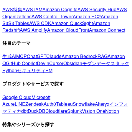
AWS特集
AWS IAM
Amazon Cognito
AWS Security Hub
AWS
Organizations
AWS Control Tower
Amazon EC2
Amazon
S3
S3 Tables
AWS CDK
Amazon QuickSight
Amazon
Redshift
AWS Amplify
Amazon CloudFront
Amazon Connect
注目のテーマ
生成AI
MCP
ChatGPT
Claude
Amazon Bedrock
RAG
Amazon
Q
GitHub Copilot
Devin
Cursor
Obsidian
モダンデータスタック
Python
セキュリティ
PM
プロダクトやサービスで探す
Google Cloud
Microsoft
Azure
LINE
Zendesk
Auth0
Tableau
Snowflake
Alteryx
インフォ
マティカ
dbt
DuckDB
Cloudflare
Splunk
Vision One
Notion
特集やシリーズから探す