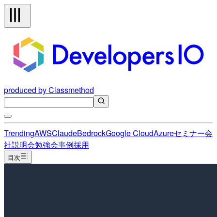
produced by Classmethod
Trending
AWS
Claude
Bedrock
Google Cloud
Azure
セミナー
会
社説明会
勉強会
事例
採用
目次