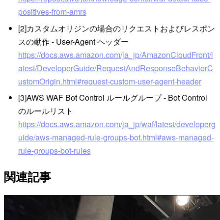
positives-from-amrs
[2]カスタムオリジンの場合のリクエストおよびレスポン
スの動作 - User-Agent ヘッダー
https://docs.aws.amazon.com/ja_jp/AmazonCloudFront/l
atest/DeveloperGuide/RequestAndResponseBehaviorC
ustomOrigin.html#request-custom-user-agent-header
[3]AWS WAF Bot Control ルールグループ - Bot Control
のルールリスト
https://docs.aws.amazon.com/ja_jp/waf/latest/developerg
uide/aws-managed-rule-groups-bot.html#aws-managed-
rule-groups-bot-rules
関連記事