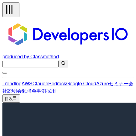
produced by Classmethod
Trending
AWS
Claude
Bedrock
Google Cloud
Azure
セミナー
会
社説明会
勉強会
事例
採用
目次