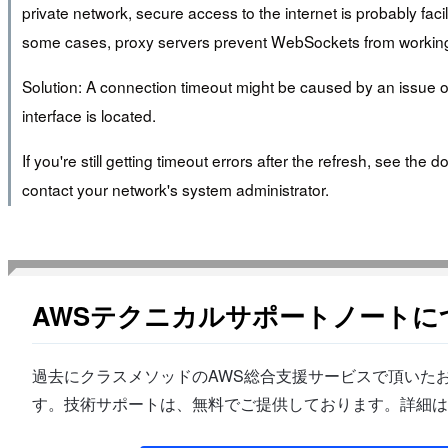
private network, secure access to the internet is probably fa
some cases, proxy servers prevent WebSockets from working cor
Solution: A connection timeout might be caused by an issue o
interface is located.
If you're still getting timeout errors after the refresh, see t
contact your network's system administrator.
AWSテクニカルサポートノートに
過去にクラスメソッドのAWS総合支援サービスで頂いたお
す。技術サポートは、無料でご提供しております。詳細は