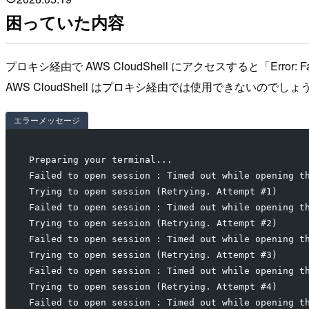
困っていた内容
プロキシ経由で AWS CloudShell にアクセスすると「Error: Fai
AWS CloudShell はプロキシ経由では使用できないの
エラーメッセージ
Preparing your terminal...
Failed to open session : Timed out while opening t
Trying to open session (Retrying. Attempt #1)
Failed to open session : Timed out while opening t
Trying to open session (Retrying. Attempt #2)
Failed to open session : Timed out while opening t
Trying to open session (Retrying. Attempt #3)
Failed to open session : Timed out while opening t
Trying to open session (Retrying. Attempt #4)
Failed to open session : Timed out while opening t