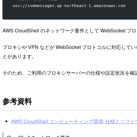
wss://ssmmessages.ap-northeast-1.amazonaws.com
AWS CloudShell のネットワーク要件として WebSock
プロキシや VPN などが WebSocket プロトコルに対応
とがあります。
そのため、ご利用のプロキシサーバーの仕様や設定状況を確
参考資料
AWS CloudShell コンピューティング環境: 仕様とソフトウェア