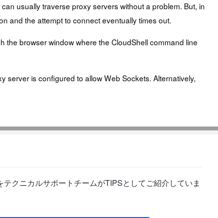
 can usually traverse proxy servers without a problem. But, in
ion and the attempt to connect eventually times out.
fresh the browser window where the CloudShell command line
oxy server is configured to allow Web Sockets. Alternatively,
テクニカルサポートチームがTIPSとしてご紹介していま