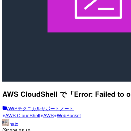
AWS CloudShell で「Error: Faile
AWSテクニカルサポートノート
AWS CloudShell
AWS
WebSocket
hato
2026.05.19