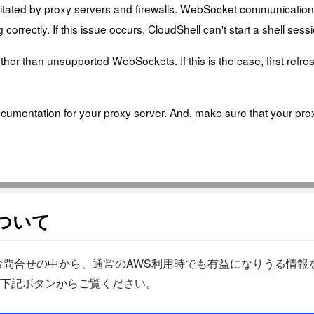
cilitated by proxy servers and firewalls. WebSocket communication
rectly. If this issue occurs, CloudShell can't start a shell sess
ther than unsupported WebSockets. If this is the case, first re
he documentation for your proxy server. And, make sure that your pr
ついて
問合せの中から、通常のAWS利用時でも有益になりうる情報を
下記ボタンからご覧ください。