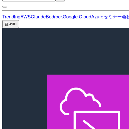
Trending
AWS
Claude
Bedrock
Google Cloud
Azure
セミナー
会
目次