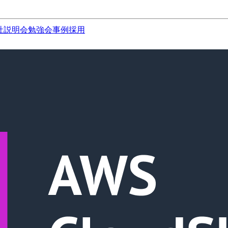
社説明会
勉強会
事例
採用