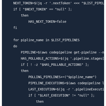
    NEXT_TOKEN=$(jq -r '.nextToken' <<< "$LIST_PIPELI
    if [ "$NEXT_TOKEN" == "null" ];

        then

            HAS_NEXT_TOKEN=false

    fi

    for pipline_name in $LIST_PIPELINES

    do

        PIPELINE=$(aws codepipeline get-pipeline --na
        HAS_POLLABLE_ACTIONS=$(jq '.pipeline.stages[]
        if [ ! -z "$HAS_POLLABLE_ACTIONS" ];

        then

            POLLING_PIPELINES+=("$pipline_name")

            PIPELINE_EXECUTIONS=$(aws codepipeline li
            LAST_EXECUTION=$(jq -r '.pipelineExecutio
            if [ "$LAST_EXECUTION" != "null" ];

                then
