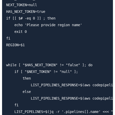
NEXT_TOKEN=null

HAS_NEXT_TOKEN=true

if [[ $# -eq 0 ]] ; then

    echo 'Please provide region name'

    exit 0

fi

REGION=$1

while [ "$HAS_NEXT_TOKEN" != "false" ]; do

    if [ "$NEXT_TOKEN" != "null" ];

        then

            LIST_PIPELINES_RESPONSE=$(aws codepipelin
        else

            LIST_PIPELINES_RESPONSE=$(aws codepipelin
    fi

    LIST_PIPELINES=$(jq -r '.pipelines[].name' <<< "$