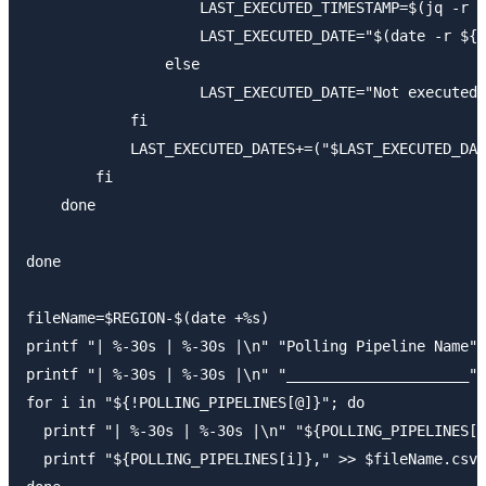
                    LAST_EXECUTED_TIMESTAMP=$(jq -r '
                    LAST_EXECUTED_DATE="$(date -r ${L
                else

                    LAST_EXECUTED_DATE="Not executed 
            fi

            LAST_EXECUTED_DATES+=("$LAST_EXECUTED_DAT
        fi

    done

done

fileName=$REGION-$(date +%s)

printf "| %-30s | %-30s |\n" "Polling Pipeline Name" 
printf "| %-30s | %-30s |\n" "_____________________" 
for i in "${!POLLING_PIPELINES[@]}"; do

  printf "| %-30s | %-30s |\n" "${POLLING_PIPELINES[i
  printf "${POLLING_PIPELINES[i]}," >> $fileName.csv
