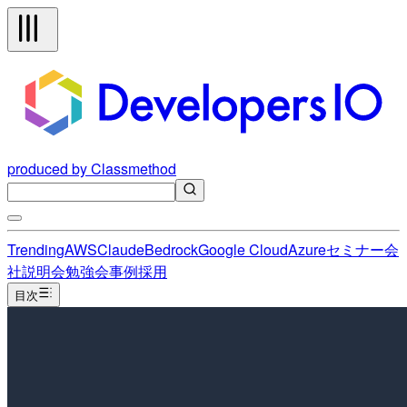
produced by Classmethod
Trending
AWS
Claude
Bedrock
Google Cloud
Azure
セミナー
会
社説明会
勉強会
事例
採用
目次