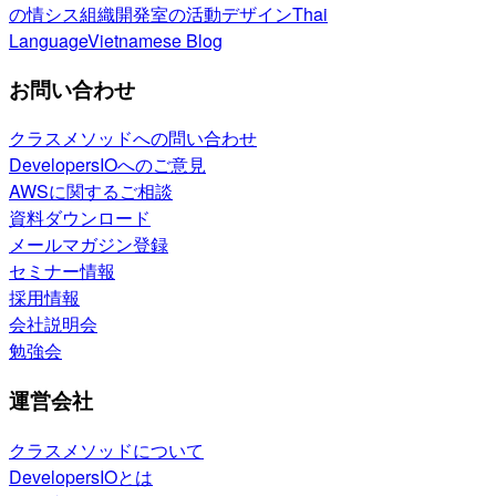
の情シス
組織開発室の活動
デザイン
Thai
Language
Vietnamese Blog
お問い合わせ
クラスメソッドへの問い合わせ
DevelopersIOへのご意見
AWSに関するご相談
資料ダウンロード
メールマガジン登録
セミナー情報
採用情報
会社説明会
勉強会
運営会社
クラスメソッドについて
DevelopersIOとは