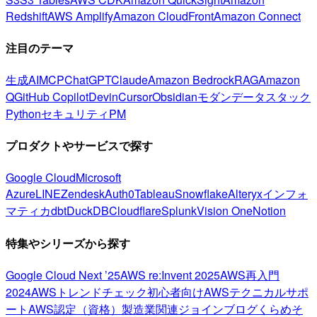
Redshift
AWS Amplify
Amazon CloudFront
Amazon Connect
注目のテーマ
生成AI
MCP
ChatGPT
Claude
Amazon Bedrock
RAG
Amazon
Q
GitHub Copilot
Devin
Cursor
Obsidian
モダンデータスタック
Python
セキュリティ
PM
プロダクトやサービスで探す
Google Cloud
Microsoft
Azure
LINE
Zendesk
Auth0
Tableau
Snowflake
Alteryx
インフォ
マティカ
dbt
DuckDB
Cloudflare
Splunk
Vision One
Notion
特集やシリーズから探す
Google Cloud Next ’25
AWS re:Invent 2025
AWS再入門
2024
AWSトレンドチェック
初心者向け
AWSテクニカルサポ
ート
AWS認定（資格）
製造業関連
ジョインブログ
くらめそ