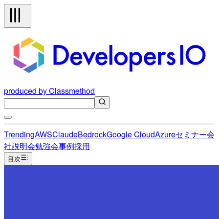
produced by Classmethod
Trending
AWS
Claude
Bedrock
Google Cloud
Azure
セミナー
会
社説明会
勉強会
事例
採用
目次