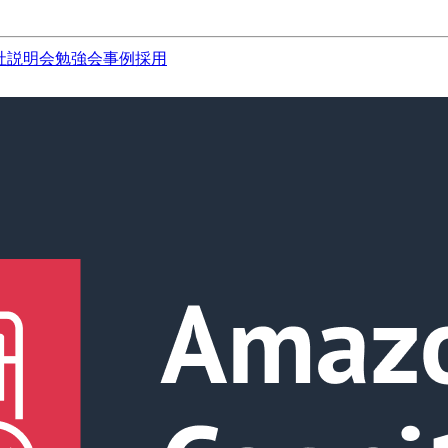
社説明会
勉強会
事例
採用