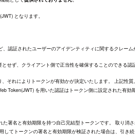
n(JWT) となります。
mber など、認証されたユーザーのアイデンティティに関するクレームが
合わせを必要とせず、クライアント側で正当性を確保することのでき
設定されており、それによりトークンが有効かが決定いたします。 上
SON Web Token(JWT) を用いた認証はトークン側に設定さ
署名と有効期限を持つ自己完結型トークンです。 取り消されたトーク
を使用してトークンの署名と有効期限が検証された場合は、引き