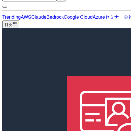
Trending
AWS
Claude
Bedrock
Google Cloud
Azure
セミナー
会
目次