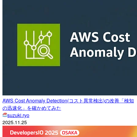
AWS Cost Anomaly Detection(コスト異常検出)の改善「検知
の迅速化」を確かめてみた
suzuki.ryo
2025.11.25