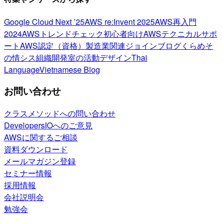
Google Cloud Next ’25
AWS re:Invent 2025
AWS再入門
2024
AWSトレンドチェック
初心者向け
AWSテクニカルサポ
ート
AWS認定（資格）
製造業関連
ジョインブログ
くらめそ
の情シス
組織開発室の活動
デザイン
Thai
Language
Vietnamese Blog
お問い合わせ
クラスメソッドへの問い合わせ
DevelopersIOへのご意見
AWSに関するご相談
資料ダウンロード
メールマガジン登録
セミナー情報
採用情報
会社説明会
勉強会