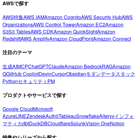
AWSで探す
AWS特集
AWS IAM
Amazon Cognito
AWS Security Hub
AWS
Organizations
AWS Control Tower
Amazon EC2
Amazon
S3
S3 Tables
AWS CDK
Amazon QuickSight
Amazon
Redshift
AWS Amplify
Amazon CloudFront
Amazon Connect
注目のテーマ
生成AI
MCP
ChatGPT
Claude
Amazon Bedrock
RAG
Amazon
Q
GitHub Copilot
Devin
Cursor
Obsidian
モダンデータスタック
Python
セキュリティ
PM
プロダクトやサービスで探す
Google Cloud
Microsoft
Azure
LINE
Zendesk
Auth0
Tableau
Snowflake
Alteryx
インフォ
マティカ
dbt
DuckDB
Cloudflare
Splunk
Vision One
Notion
特集やシリーズから探す