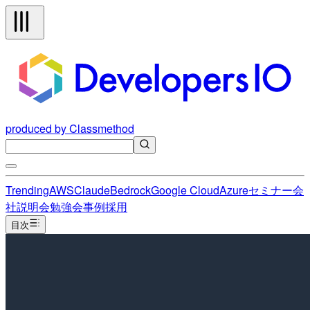
produced by Classmethod
Trending
AWS
Claude
Bedrock
Google Cloud
Azure
セミナー
会
社説明会
勉強会
事例
採用
目次