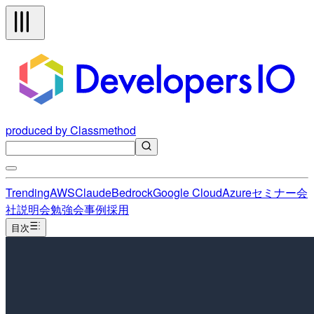
produced by Classmethod
Trending
AWS
Claude
Bedrock
Google Cloud
Azure
セミナー
会
社説明会
勉強会
事例
採用
目次