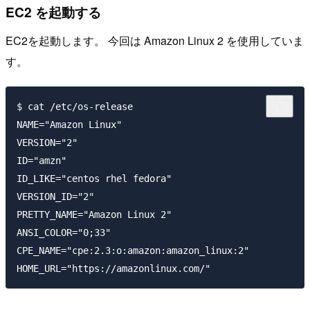
EC2 を起動する
EC2を起動します。 今回は Amazon Linux 2 を使用していま
す。
$ cat /etc/os-release

NAME="Amazon Linux"

VERSION="2"

ID="amzn"

ID_LIKE="centos rhel fedora"

VERSION_ID="2"

PRETTY_NAME="Amazon Linux 2"

ANSI_COLOR="0;33"

CPE_NAME="cpe:2.3:o:amazon:amazon_linux:2"
