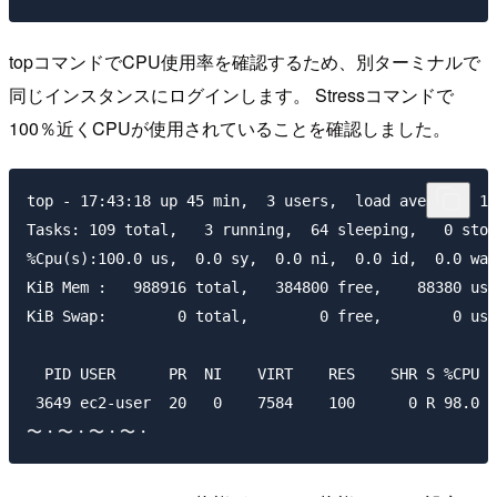
topコマンドでCPU使用率を確認するため、別ターミナルで
同じインスタンスにログインします。 Stressコマンドで
100％近くCPUが使用されていることを確認しました。
top - 17:43:18 up 45 min,  3 users,  load average: 1.
Tasks: 109 total,   3 running,  64 sleeping,   0 stop
%Cpu(s):100.0 us,  0.0 sy,  0.0 ni,  0.0 id,  0.0 wa,
KiB Mem :   988916 total,   384800 free,    88380 use
KiB Swap:        0 total,        0 free,        0 use
  PID USER      PR  NI    VIRT    RES    SHR S %CPU %
 3649 ec2-user  20   0    7584    100      0 R 98.0  