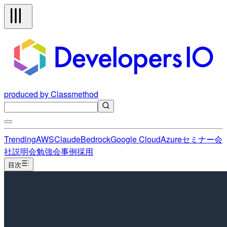
produced by Classmethod
Trending
AWS
Claude
Bedrock
Google Cloud
Azure
セミナー
会
社説明会
勉強会
事例
採用
目次