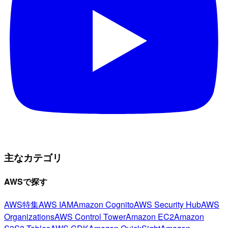
主なカテゴリ
AWSで探す
AWS特集
AWS IAM
Amazon Cognito
AWS Security Hub
AWS
Organizations
AWS Control Tower
Amazon EC2
Amazon