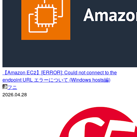
【Amazon EC2】[ERROR]: Could not connect to the
endpoint URL エラーについて (Windows hosts編)
フニ
2026.04.28