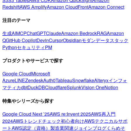
S3
S3 Tables
AWS CDK
Amazon QuickSight
Amazon
Redshift
AWS Amplify
Amazon CloudFront
Amazon Connect
注目のテーマ
生成AI
MCP
ChatGPT
Claude
Amazon Bedrock
RAG
Amazon
Q
GitHub Copilot
Devin
Cursor
Obsidian
モダンデータスタック
Python
セキュリティ
PM
プロダクトやサービスで探す
Google Cloud
Microsoft
Azure
LINE
Zendesk
Auth0
Tableau
Snowflake
Alteryx
インフォ
マティカ
dbt
DuckDB
Cloudflare
Splunk
Vision One
Notion
特集やシリーズから探す
Google Cloud Next ’25
AWS re:Invent 2025
AWS再入門
2024
AWSトレンドチェック
初心者向け
AWSテクニカルサポ
ート
AWS認定（資格）
製造業関連
ジョインブログ
くらめそ