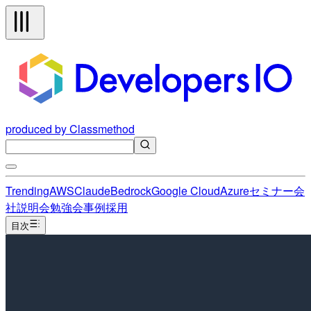
produced by Classmethod
Trending
AWS
Claude
Bedrock
Google Cloud
Azure
セミナー
会
社説明会
勉強会
事例
採用
目次