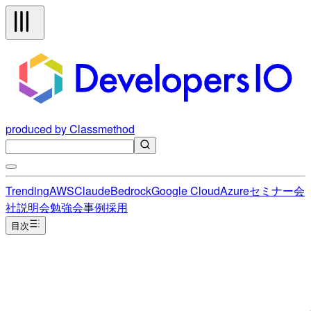
produced by Classmethod
Trending
AWS
Claude
Bedrock
Google Cloud
Azure
セミナー
会
社説明会
勉強会
事例
採用
目次