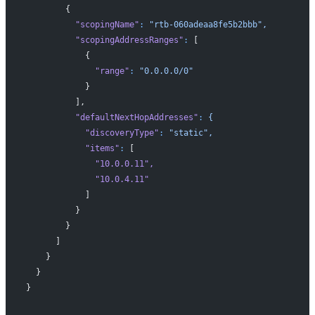
        {
          "scopingName"
:
 "rtb-060adeaa8fe5b2bbb",
          "scopingAddressRanges"
:
 [
            {
              "range"
:
 "0.0.0.0/0"
            }
          ],
          "defaultNextHopAddresses"
:
 {
            "discoveryType"
:
 "static",
            "items"
:
 [
              "10.0.0.11"
,
              "10.0.4.11"
            ]
          }
        }
      ]
    }
  }
}