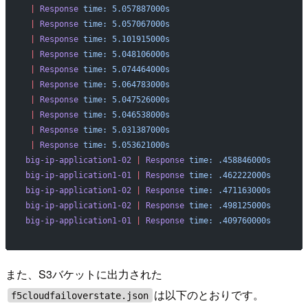
 |
 Response
 time:
 5.057887000s
 |
 Response
 time:
 5.057067000s
 |
 Response
 time:
 5.101915000s
 |
 Response
 time:
 5.048106000s
 |
 Response
 time:
 5.074464000s
 |
 Response
 time:
 5.064783000s
 |
 Response
 time:
 5.047526000s
 |
 Response
 time:
 5.046538000s
 |
 Response
 time:
 5.031387000s
 |
 Response
 time:
 5.053621000s
big-ip-application1-02
 |
 Response
 time:
 .458846000s
big-ip-application1-01
 |
 Response
 time:
 .462222000s
big-ip-application1-02
 |
 Response
 time:
 .471163000s
big-ip-application1-02
 |
 Response
 time:
 .498125000s
big-ip-application1-01
 |
 Response
 time:
 .409760000s
また、S3バケットに出力された
は以下のとおりです。
f5cloudfailoverstate.json