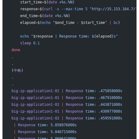
    start_time
=
$(
date
 +%s.%N
)
    response
=
$(
curl
 -s
 --max-time
 5
 "http://35.153.164.7/"
    end_time
=
$(
date
 +%s.%N
)
    elapsed
=
$(
echo
 "
$end_time
 - 
$start_time
"
 |
 bc
)
    echo
 "
$response
 | Response time: ${
elapsed
}s"
    sleep
 0.1
done
.
.
(
中略
)
.
.
big-ip-application1-02
 |
 Response
 time:
 .475858000s
big-ip-application1-01
 |
 Response
 time:
 .467910000s
big-ip-application1-02
 |
 Response
 time:
 .443871000s
big-ip-application1-01
 |
 Response
 time:
 .430977000s
big-ip-application1-02
 |
 Response
 time:
 .459591000s
 |
 Response
 time:
 5.058976000s
 |
 Response
 time:
 5.046715000s
 |
 Response
 time:
 5.069641000s