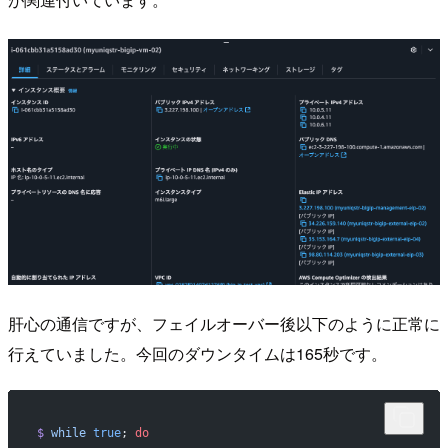
肝心の通信ですが、フェイルオーバー後以下のように正常に
行えていました。今回のダウンタイムは165秒です。
$
 while
 true
; 
do