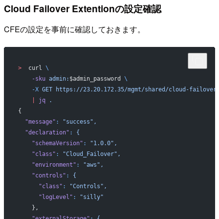
Cloud Failover Extentionの設定確認
CFEの設定を事前に確認しておきます。
>
  curl 
\
    -sku
 admin:
$admin_password 
\
    -X
 GET
 https://23.20.172.35/mgmt/shared/cloud-failover
    |
 jq
 .
{
  "message"
:
 "success",
  "declaration"
:
 {
    "schemaVersion"
:
 "1.0.0",
    "class"
:
 "Cloud_Failover",
    "environment"
:
 "aws",
    "controls"
:
 {
      "class"
:
 "Controls",
      "logLevel"
:
 "silly"
    },
    "externalStorage"
:
 {