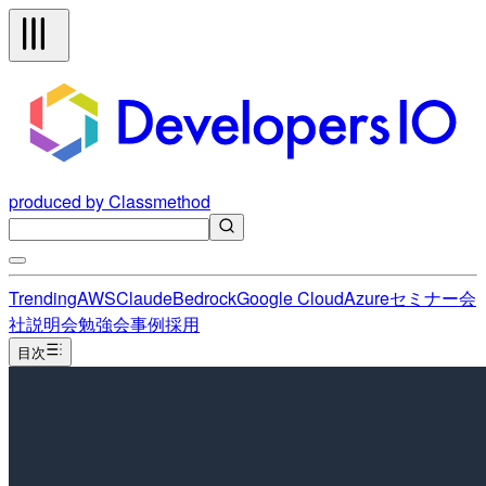
produced by Classmethod
Trending
AWS
Claude
Bedrock
Google Cloud
Azure
セミナー
会
社説明会
勉強会
事例
採用
目次