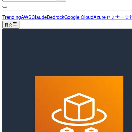
Trending
AWS
Claude
Bedrock
Google Cloud
Azure
セミナー
会
目次