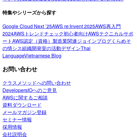
特集やシリーズから探す
Google Cloud Next ’25
AWS re:Invent 2025
AWS再入門
2024
AWSトレンドチェック
初心者向け
AWSテクニカルサポ
ート
AWS認定（資格）
製造業関連
ジョインブログ
くらめそ
の情シス
組織開発室の活動
デザイン
Thai
Language
Vietnamese Blog
お問い合わせ
クラスメソッドへの問い合わせ
DevelopersIOへのご意見
AWSに関するご相談
資料ダウンロード
メールマガジン登録
セミナー情報
採用情報
会社説明会