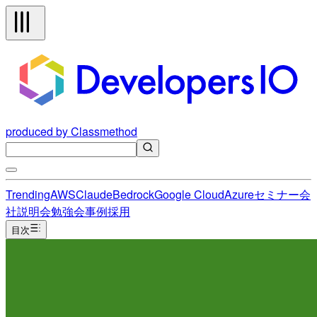
produced by Classmethod
Trending
AWS
Claude
Bedrock
Google Cloud
Azure
セミナー
会
社説明会
勉強会
事例
採用
目次