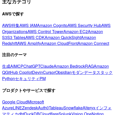
主なカテゴリ
AWSで探す
AWS特集
AWS IAM
Amazon Cognito
AWS Security Hub
AWS
Organizations
AWS Control Tower
Amazon EC2
Amazon
S3
S3 Tables
AWS CDK
Amazon QuickSight
Amazon
Redshift
AWS Amplify
Amazon CloudFront
Amazon Connect
注目のテーマ
生成AI
MCP
ChatGPT
Claude
Amazon Bedrock
RAG
Amazon
Q
GitHub Copilot
Devin
Cursor
Obsidian
モダンデータスタック
Python
セキュリティ
PM
プロダクトやサービスで探す
Google Cloud
Microsoft
Azure
LINE
Zendesk
Auth0
Tableau
Snowflake
Alteryx
インフォ
マティカ
dbt
DuckDB
Cloudflare
Splunk
Vision One
Notion