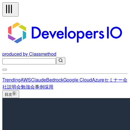
produced by Classmethod
Trending
AWS
Claude
Bedrock
Google Cloud
Azure
セミナー
会
社説明会
勉強会
事例
採用
目次