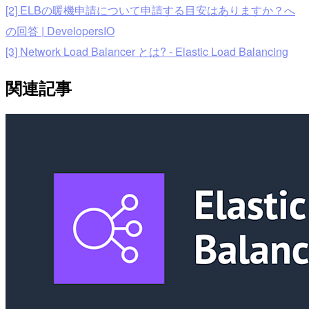
[2] ELBの暖機申請について申請する目安はありますか？へ
の回答 | DevelopersIO
[3] Network Load Balancer とは? - Elastic Load Balancing
関連記事