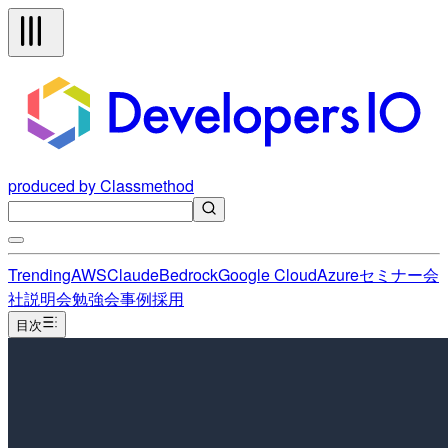
produced by Classmethod
Trending
AWS
Claude
Bedrock
Google Cloud
Azure
セミナー
会
社説明会
勉強会
事例
採用
目次