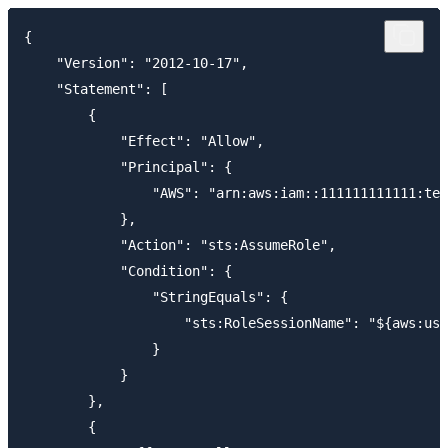
{

    "Version": "2012-10-17",

    "Statement": [

        {

            "Effect": "Allow",

            "Principal": {

                "AWS": "arn:aws:iam::111111111111:tes
            },

            "Action": "sts:AssumeRole",

            "Condition": {

                "StringEquals": {

                    "sts:RoleSessionName": "${aws:use
                }

            }

        },

        {
