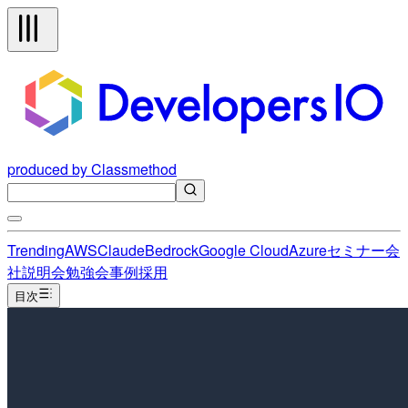
produced by Classmethod
Trending
AWS
Claude
Bedrock
Google Cloud
Azure
セミナー
会
社説明会
勉強会
事例
採用
目次