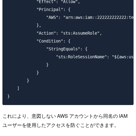
            "Effect": "Allow",

            "Principal": {

                "AWS": "arn:aws:iam::222222222222:tes
            },

            "Action": "sts:AssumeRole",

            "Condition": {

                "StringEquals": {

                    "sts:RoleSessionName": "${aws:use
                }

            }

        }

    ]

これにより、意図しない AWS アカウントから同名の IAM
ユーザーを使用したアクセスを防ぐことができます。