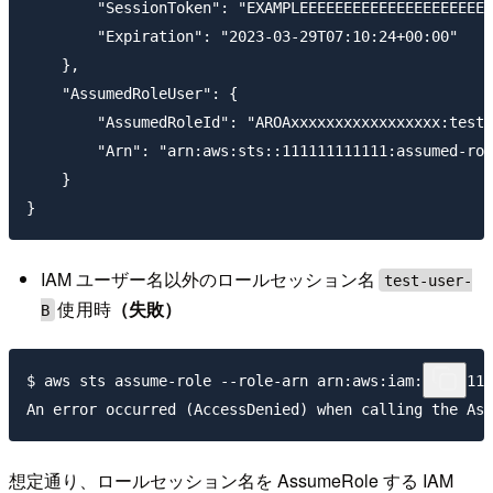
        "SessionToken": "EXAMPLEEEEEEEEEEEEEEEEEEEEEE
        "Expiration": "2023-03-29T07:10:24+00:00"

    },

    "AssumedRoleUser": {

        "AssumedRoleId": "AROAxxxxxxxxxxxxxxxxx:test-
        "Arn": "arn:aws:sts::111111111111:assumed-rol
    }

IAM ユーザー名以外のロールセッション名
test-user-
使用時
（失敗）
B
$ aws sts assume-role --role-arn arn:aws:iam::1111111
想定通り、ロールセッション名を AssumeRole する IAM