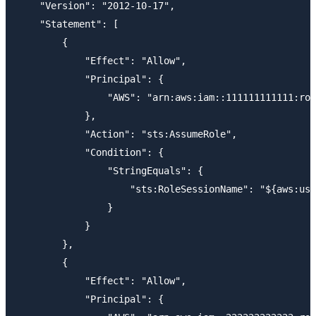
    "Version": "2012-10-17",

    "Statement": [

        {

            "Effect": "Allow",

            "Principal": {

                "AWS": "arn:aws:iam::111111111111:roo
            },

            "Action": "sts:AssumeRole",

            "Condition": {

                "StringEquals": {

                    "sts:RoleSessionName": "${aws:use
                }

            }

        },

        {

            "Effect": "Allow",

            "Principal": {
