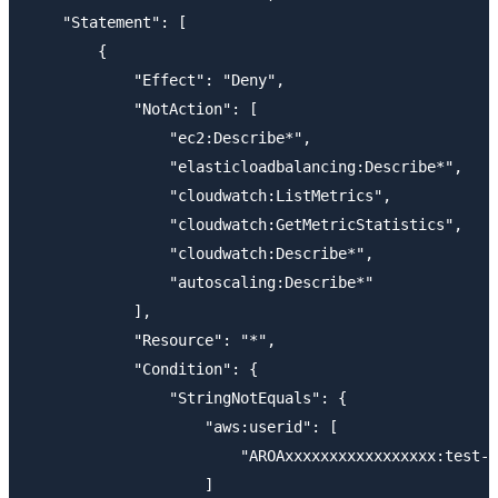
    "Statement": [

        {

            "Effect": "Deny",

            "NotAction": [

                "ec2:Describe*",

                "elasticloadbalancing:Describe*",

                "cloudwatch:ListMetrics",

                "cloudwatch:GetMetricStatistics",

                "cloudwatch:Describe*",

                "autoscaling:Describe*"

            ],

            "Resource": "*",

            "Condition": {

                "StringNotEquals": {

                    "aws:userid": [

                        "AROAxxxxxxxxxxxxxxxxx:test-u
                    ]
