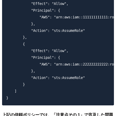
            "Effect": "Allow",

            "Principal": {

                "AWS": "arn:aws:iam::111111111111:roo
            },

            "Action": "sts:AssumeRole"

        },

        {

            "Effect": "Allow",

            "Principal": {

                "AWS": "arn:aws:iam::222222222222:roo
            },

            "Action": "sts:AssumeRole"

        }

    ]

上記の信頼ポリシーでは、「注意点その 1」で言及した問題