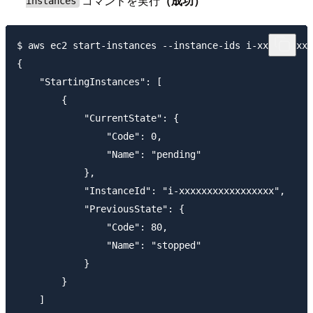
コマンドを実行
（成功）
instances
$ aws ec2 start-instances --instance-ids i-xxxxxxxxxx
{

    "StartingInstances": [

        {

            "CurrentState": {

                "Code": 0,

                "Name": "pending"

            },

            "InstanceId": "i-xxxxxxxxxxxxxxxxx",

            "PreviousState": {

                "Code": 80,

                "Name": "stopped"

            }

        }

    ]
