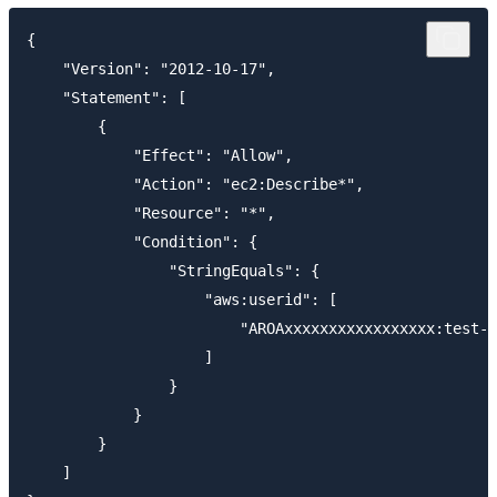
{

    "Version": "2012-10-17",

    "Statement": [

        {

            "Effect": "Allow",

            "Action": "ec2:Describe*",

            "Resource": "*",

            "Condition": {

                "StringEquals": {

                    "aws:userid": [

                        "AROAxxxxxxxxxxxxxxxxx:test-u
                    ]

                }

            }

        }

    ]
