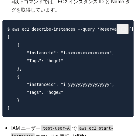
※以下コマンドでは、EC2 インスタンス ID と Name タ
グを取得しています。
$ aws ec2 describe-instances --query 'Reservations[].
[

    {

        "instanceid": "i-xxxxxxxxxxxxxxxxx",

        "Tags": "hoge1"

    },

    {

        "instanceid": "i-yyyyyyyyyyyyyyyyy",

        "Tags": "hoge2"

    }

IAM ユーザー
で
test-user-A
aws ec2 start-