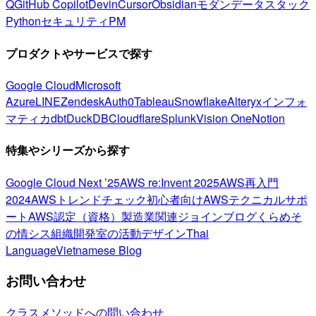
Q
GitHub Copilot
Devin
Cursor
Obsidian
モダンデータスタック
Python
セキュリティ
PM
プロダクトやサービスで探す
Google Cloud
Microsoft
Azure
LINE
Zendesk
Auth0
Tableau
Snowflake
Alteryx
インフォ
マティカ
dbt
DuckDB
Cloudflare
Splunk
Vision One
Notion
特集やシリーズから探す
Google Cloud Next ’25
AWS re:Invent 2025
AWS再入門
2024
AWSトレンドチェック
初心者向け
AWSテクニカルサポ
ート
AWS認定（資格）
製造業関連
ジョインブログ
くらめそ
の情シス
組織開発室の活動
デザイン
Thai
Language
Vietnamese Blog
お問い合わせ
クラスメソッドへの問い合わせ