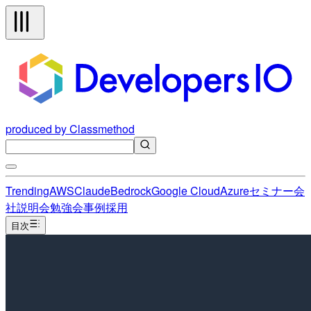
produced by Classmethod
Trending
AWS
Claude
Bedrock
Google Cloud
Azure
セミナー
会
社説明会
勉強会
事例
採用
目次