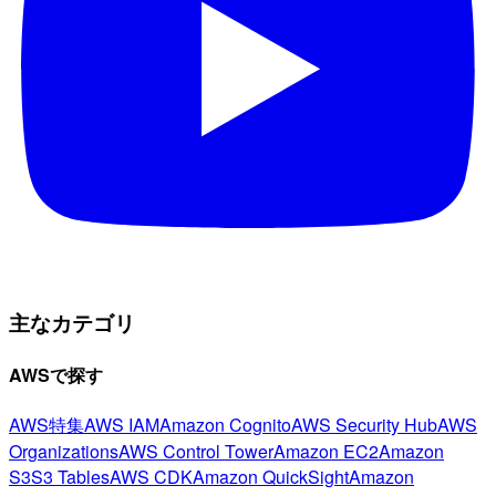
主なカテゴリ
AWSで探す
AWS特集
AWS IAM
Amazon Cognito
AWS Security Hub
AWS
Organizations
AWS Control Tower
Amazon EC2
Amazon
S3
S3 Tables
AWS CDK
Amazon QuickSight
Amazon