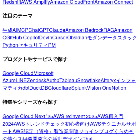
Redshift
AWS Amplify
Amazon CloudFront
Amazon Connect
注目のテーマ
生成AI
MCP
ChatGPT
Claude
Amazon Bedrock
RAG
Amazon
Q
GitHub Copilot
Devin
Cursor
Obsidian
モダンデータスタック
Python
セキュリティ
PM
プロダクトやサービスで探す
Google Cloud
Microsoft
Azure
LINE
Zendesk
Auth0
Tableau
Snowflake
Alteryx
インフォ
マティカ
dbt
DuckDB
Cloudflare
Splunk
Vision One
Notion
特集やシリーズから探す
Google Cloud Next ’25
AWS re:Invent 2025
AWS再入門
2024
AWSトレンドチェック
初心者向け
AWSテクニカルサポ
ート
AWS認定（資格）
製造業関連
ジョインブログ
くらめそ
の情シス
組織開発室の活動
デザイン
Thai