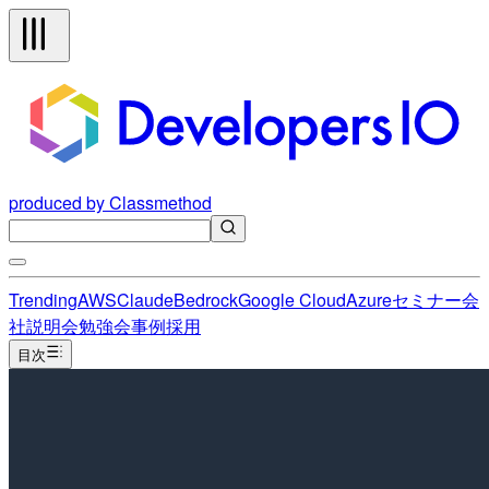
produced by Classmethod
Trending
AWS
Claude
Bedrock
Google Cloud
Azure
セミナー
会
社説明会
勉強会
事例
採用
目次