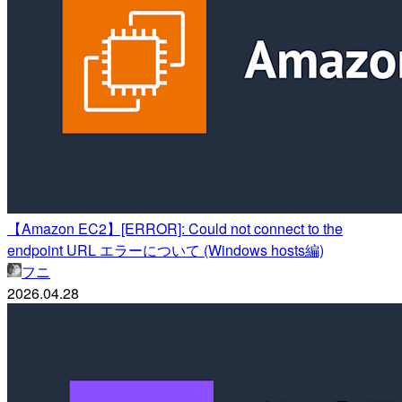
【Amazon EC2】[ERROR]: Could not connect to the
endpoint URL エラーについて (Windows hosts編)
フニ
2026.04.28