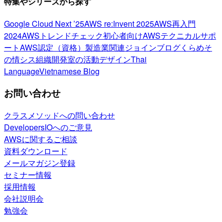
特集やシリーズから探す
Google Cloud Next ’25
AWS re:Invent 2025
AWS再入門
2024
AWSトレンドチェック
初心者向け
AWSテクニカルサポ
ート
AWS認定（資格）
製造業関連
ジョインブログ
くらめそ
の情シス
組織開発室の活動
デザイン
Thai
Language
Vietnamese Blog
お問い合わせ
クラスメソッドへの問い合わせ
DevelopersIOへのご意見
AWSに関するご相談
資料ダウンロード
メールマガジン登録
セミナー情報
採用情報
会社説明会
勉強会