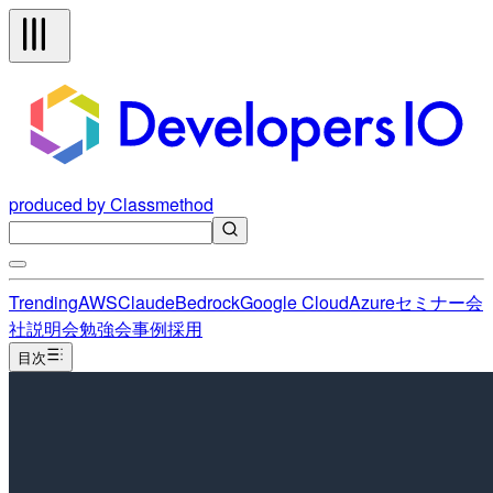
produced by Classmethod
Trending
AWS
Claude
Bedrock
Google Cloud
Azure
セミナー
会
社説明会
勉強会
事例
採用
目次