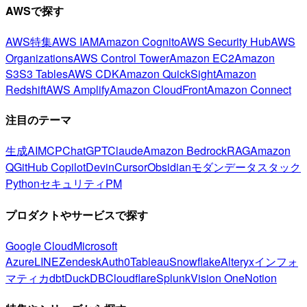
AWSで探す
AWS特集
AWS IAM
Amazon Cognito
AWS Security Hub
AWS
Organizations
AWS Control Tower
Amazon EC2
Amazon
S3
S3 Tables
AWS CDK
Amazon QuickSight
Amazon
Redshift
AWS Amplify
Amazon CloudFront
Amazon Connect
注目のテーマ
生成AI
MCP
ChatGPT
Claude
Amazon Bedrock
RAG
Amazon
Q
GitHub Copilot
Devin
Cursor
Obsidian
モダンデータスタック
Python
セキュリティ
PM
プロダクトやサービスで探す
Google Cloud
Microsoft
Azure
LINE
Zendesk
Auth0
Tableau
Snowflake
Alteryx
インフォ
マティカ
dbt
DuckDB
Cloudflare
Splunk
Vision One
Notion