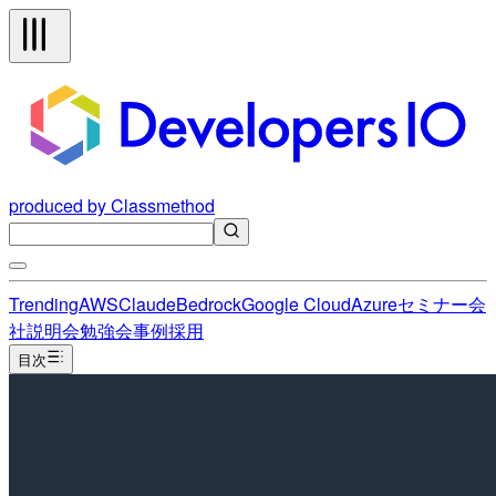
produced by Classmethod
Trending
AWS
Claude
Bedrock
Google Cloud
Azure
セミナー
会
社説明会
勉強会
事例
採用
目次