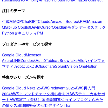
注目のテーマ
生成AI
MCP
ChatGPT
Claude
Amazon Bedrock
RAG
Amazon
Q
GitHub Copilot
Devin
Cursor
Obsidian
モダンデータスタック
Python
セキュリティ
PM
プロダクトやサービスで探す
Google Cloud
Microsoft
Azure
LINE
Zendesk
Auth0
Tableau
Snowflake
Alteryx
インフォ
マティカ
dbt
DuckDB
Cloudflare
Splunk
Vision One
Notion
特集やシリーズから探す
Google Cloud Next ’25
AWS re:Invent 2025
AWS再入門
2024
AWSトレンドチェック
初心者向け
AWSテクニカルサポ
ート
AWS認定（資格）
製造業関連
ジョインブログ
くらめそ
の情シス
組織開発室の活動
デザイン
Thai