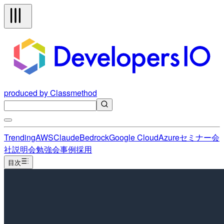
produced by Classmethod
Trending
AWS
Claude
Bedrock
Google Cloud
Azure
セミナー
会
社説明会
勉強会
事例
採用
目次