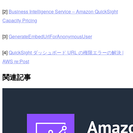
[2]
Business Intelligence Service – Amazon QuickSight
Capacity Pricing
[3]
GenerateEmbedUrlForAnonymousUser
[4]
QuickSight ダッシュボード URL の権限エラーの解決 |
AWS re:Post
関連記事