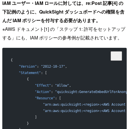
IAM ユーザー・IAM ロールに対しては、re:Post 記事[4] の
下記例のように、QuickSight ダッシュボードへの権限を含
んだ IAM ポリシーを付与する必要があります。
※AWS ドキュメント[1] の「ステップ 1: 許可をセットアップ
する」にも、IAM ポリシーの参考例が記載されています。
{
    "Version"
: 
"2012-10-17"
,
    "Statement"
: [
        {
            "Effect"
: 
"Allow"
,
            "Action"
: 
"quicksight:GenerateEmbedUrlForAnony
            "Resource"
: [
                "arn:aws:quicksight:<region>:<AWS Account 
                "arn:aws:quicksight:<region>:<AWS Account 
            ]
        }