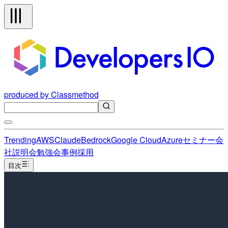
produced by Classmethod
Trending
AWS
Claude
Bedrock
Google Cloud
Azure
セミナー
会
社説明会
勉強会
事例
採用
目次