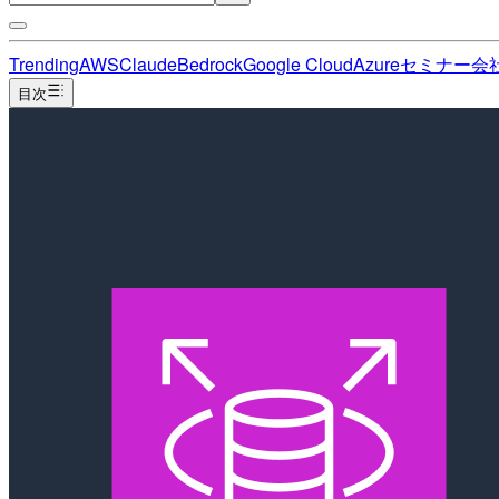
Trending
AWS
Claude
Bedrock
Google Cloud
Azure
セミナー
会
目次