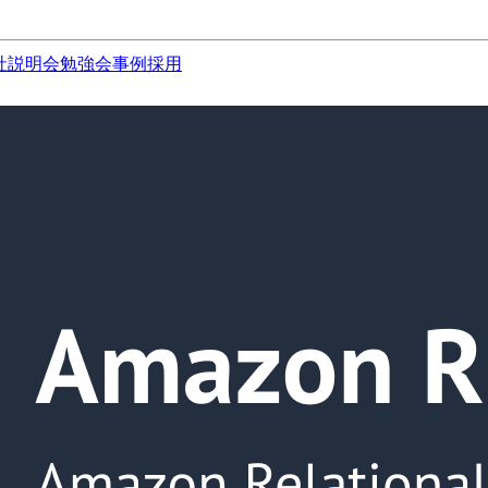
社説明会
勉強会
事例
採用