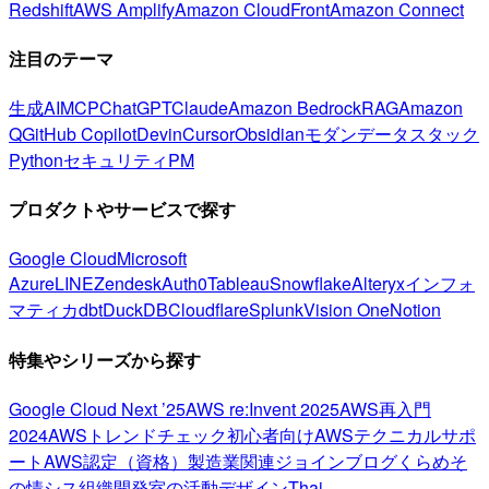
Redshift
AWS Amplify
Amazon CloudFront
Amazon Connect
注目のテーマ
生成AI
MCP
ChatGPT
Claude
Amazon Bedrock
RAG
Amazon
Q
GitHub Copilot
Devin
Cursor
Obsidian
モダンデータスタック
Python
セキュリティ
PM
プロダクトやサービスで探す
Google Cloud
Microsoft
Azure
LINE
Zendesk
Auth0
Tableau
Snowflake
Alteryx
インフォ
マティカ
dbt
DuckDB
Cloudflare
Splunk
Vision One
Notion
特集やシリーズから探す
Google Cloud Next ’25
AWS re:Invent 2025
AWS再入門
2024
AWSトレンドチェック
初心者向け
AWSテクニカルサポ
ート
AWS認定（資格）
製造業関連
ジョインブログ
くらめそ
の情シス
組織開発室の活動
デザイン
Thai