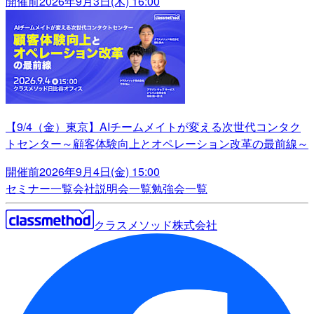
開催前
2026年9月3日(木) 16:00
【9/4（金）東京】AIチームメイトが変える次世代コンタク
トセンター～顧客体験向上とオペレーション改革の最前線～
開催前
2026年9月4日(金) 15:00
セミナー一覧
会社説明会一覧
勉強会一覧
クラスメソッド株式会社