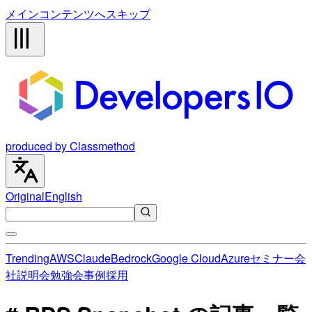
メインコンテンツへスキップ
produced by Classmethod
Original
English
Trending
AWS
Claude
Bedrock
Google Cloud
Azure
セミナー
会
社説明会
勉強会
事例
採用