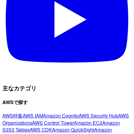
主なカテゴリ
AWSで探す
AWS特集
AWS IAM
Amazon Cognito
AWS Security Hub
AWS
Organizations
AWS Control Tower
Amazon EC2
Amazon
S3
S3 Tables
AWS CDK
Amazon QuickSight
Amazon