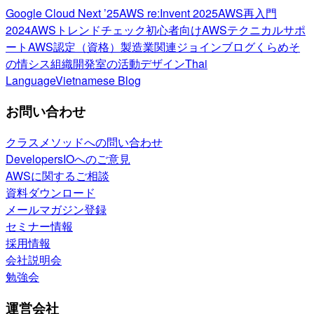
Google Cloud Next ’25
AWS re:Invent 2025
AWS再入門
2024
AWSトレンドチェック
初心者向け
AWSテクニカルサポ
ート
AWS認定（資格）
製造業関連
ジョインブログ
くらめそ
の情シス
組織開発室の活動
デザイン
Thai
Language
Vietnamese Blog
お問い合わせ
クラスメソッドへの問い合わせ
DevelopersIOへのご意見
AWSに関するご相談
資料ダウンロード
メールマガジン登録
セミナー情報
採用情報
会社説明会
勉強会
運営会社