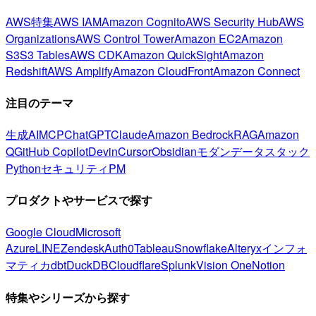
AWS特集
AWS IAM
Amazon Cognito
AWS Security Hub
AWS
Organizations
AWS Control Tower
Amazon EC2
Amazon
S3
S3 Tables
AWS CDK
Amazon QuickSight
Amazon
Redshift
AWS Amplify
Amazon CloudFront
Amazon Connect
注目のテーマ
生成AI
MCP
ChatGPT
Claude
Amazon Bedrock
RAG
Amazon
Q
GitHub Copilot
Devin
Cursor
Obsidian
モダンデータスタック
Python
セキュリティ
PM
プロダクトやサービスで探す
Google Cloud
Microsoft
Azure
LINE
Zendesk
Auth0
Tableau
Snowflake
Alteryx
インフォ
マティカ
dbt
DuckDB
Cloudflare
Splunk
Vision One
Notion
特集やシリーズから探す