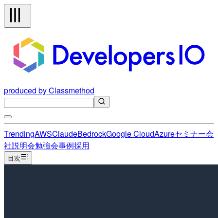
produced by Classmethod
Trending
AWS
Claude
Bedrock
Google Cloud
Azure
セミナー
会
社説明会
勉強会
事例
採用
目次