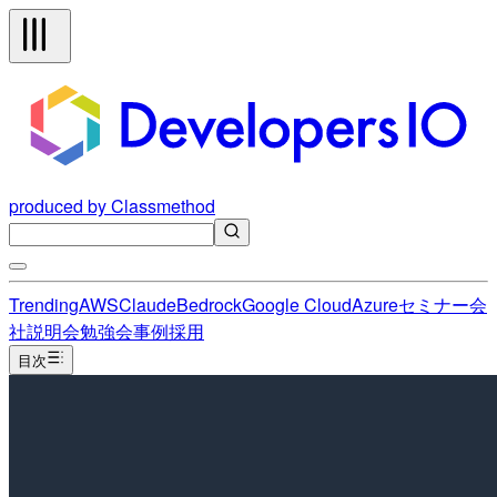
produced by Classmethod
Trending
AWS
Claude
Bedrock
Google Cloud
Azure
セミナー
会
社説明会
勉強会
事例
採用
目次