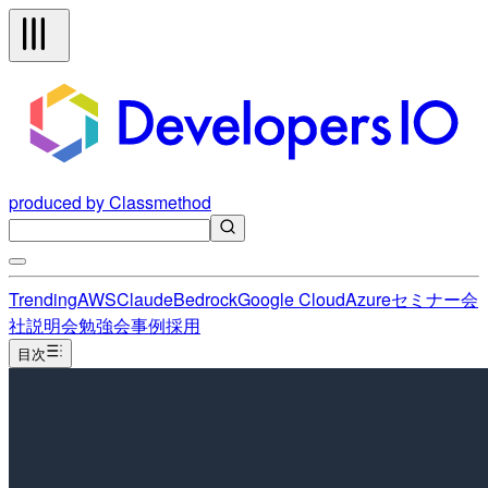
produced by Classmethod
Trending
AWS
Claude
Bedrock
Google Cloud
Azure
セミナー
会
社説明会
勉強会
事例
採用
目次