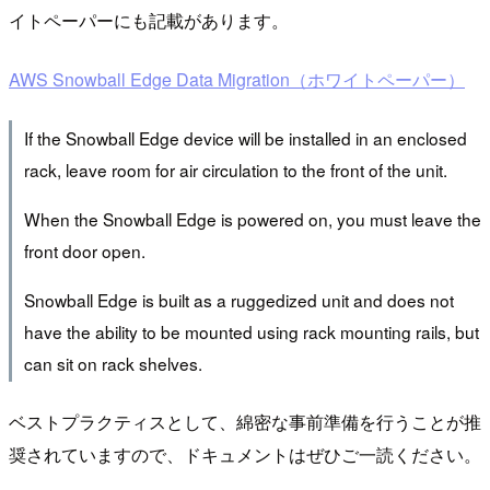
イトペーパーにも記載があります。
AWS Snowball Edge Data Migration（ホワイトペーパー）
If the Snowball Edge device will be installed in an enclosed
rack, leave room for air circulation to the front of the unit.
When the Snowball Edge is powered on, you must leave the
front door open.
Snowball Edge is built as a ruggedized unit and does not
have the ability to be mounted using rack mounting rails, but
can sit on rack shelves.
ベストプラクティスとして、綿密な事前準備を行うことが推
奨されていますので、ドキュメントはぜひご一読ください。