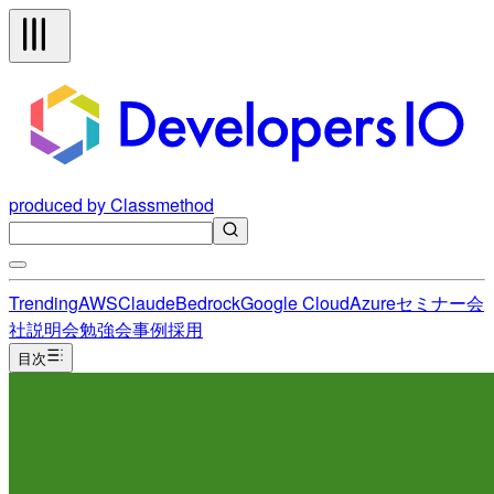
produced by Classmethod
Trending
AWS
Claude
Bedrock
Google Cloud
Azure
セミナー
会
社説明会
勉強会
事例
採用
目次